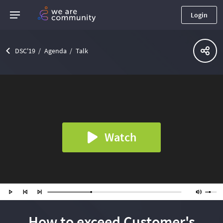
Login
DSC'19
Agenda
Talk
Watch
How to exceed Customer's