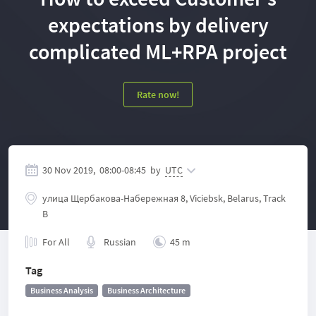
expectations by delivery
complicated ML+RPA project
Rate now!
30 Nov 2019,
08:00
-
08:45
by
UTC
улица Щербакова-Набережная 8, Viciebsk, Belarus, Track
B
For All
Russian
45 m
Tag
Business Analysis
Business Architecture