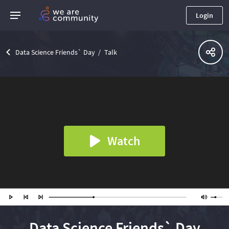
Login
Data Science Friends` Day
Talk
Watch
Data Science Friends` Day