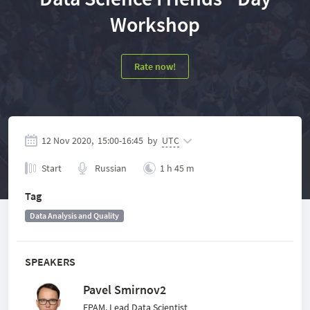
Workshop
Rate now!
12 Nov 2020,
15:00
-
16:45
by
UTC
Start
Russian
1 h 45 m
Tag
Data Analysis and Quality
SPEAKERS
Pavel Smirnov2
EPAM, Lead Data Scientist