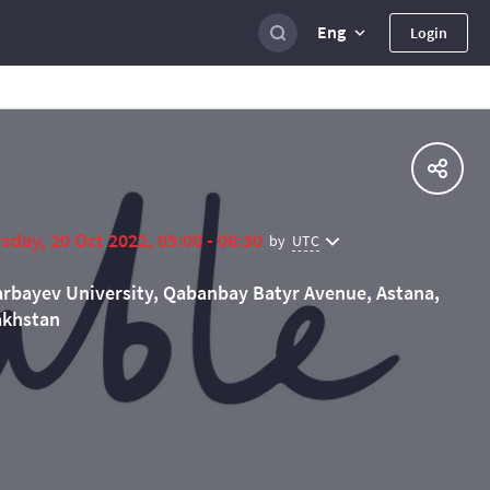
Eng
Login
sday, 20 Oct 2022, 05:00 - 06:30
UTC
by
rbayev University, Qabanbay Batyr Avenue, Astana,
akhstan