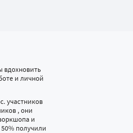
бы вдохновить
аботе и личной
с. участников
иков , они
 воркшопа и
е 50% получили