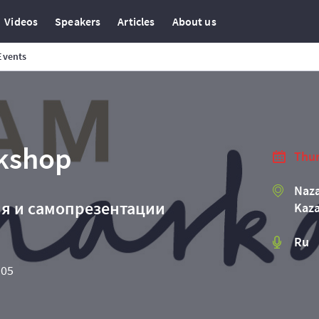
Videos
Speakers
Articles
About us
Events
kshop
Thur
Naza
я и самопрезентации
Kaz
Ru
105