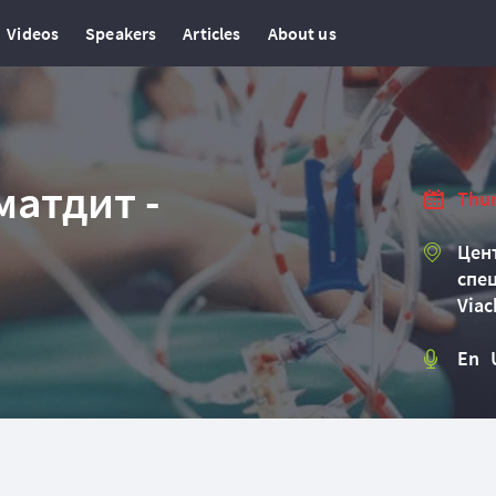
Videos
Speakers
Articles
About us
матдит -
Thur
Цент
спец
Viac
En 