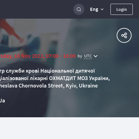
Eng
Login
sday, 10 Nov 2022, 07:00 - 10:00
UTC
by
р служби крові Національної дитячої
іалізованої лікарні ОХМАТДИТ МОЗ України,
heslava Chornovola Street, Kyiv, Ukraine
Ua