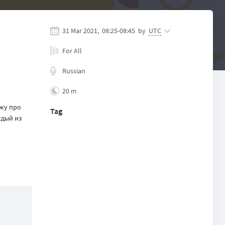
31 Mar 2021,
08:25
-
08:45
by
UTC
For All
Russian
20 m
ажу про
Tag
ждый из