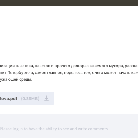
изации пластика, пакетов и прочего долгоразлагаемого мусора, расск
кт-Петербурге и, самое главное, поделюсь тем, с чего может начать ка
кружающей среды.
lova.pdf
(0.88MB)
Please log in to have the ability to see and write comments