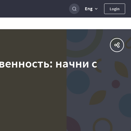
Eng
Login
венность: начни с