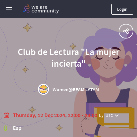
Login
Club de Lectura "La mujer
incierta"
Women@EPAM LATAM
Thursday, 12 Dec 2024, 22:00 - 23:00
by
UTC
Esp