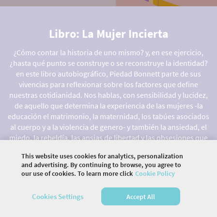
Libro: La Mujer Incierta
¿Cómo contar la historia de uno mismo? y, en ese ejercicio,
¿hasta qué punto se construye o se reconstruye la identidad?
en este libro autobiográfico, Piedad Bonnett parte de sus
vivencias para reflexionar sobre los factores que define
nuestras cotidianidad. Nos hablas, con sensibilidad y lucidez,
de aquello que determina la experiencia de las mujeres -la
educación el matrimonio, la maternidad, los tabúes asociados
al cuerpo y a la violencia de genero- y también la ansiedad, el
miedo, la rebeldía, las ansias de libertad y las obsesiones que
impulsan el proceso de la escritura.
This website uses cookies for analytics, personalization
and advertising. By continuing to browse, you agree to
our use of cookies. To learn more click
Cookie Policy
©
2026 COMMUNITY COMPANY. ALL RIGHTS
Cookies Settings
Accept All
RESERVED.