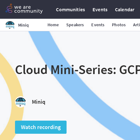
Communities
Events
Calendar
Home
Speakers
Events
Photos
Art
Miniq
Cloud Mini-Series: GC
Miniq
Watch recording