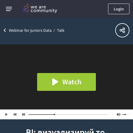
Login
Webinar for juniors Data
Talk
Watch
BI: визуализируй то,