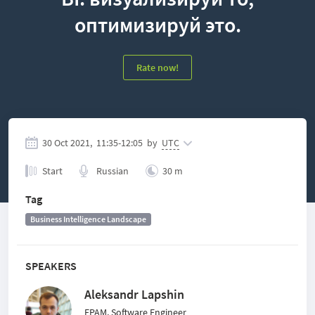
оптимизируй это.
Rate now!
30 Oct 2021,
11:35
-
12:05
by
UTC
Start
Russian
30 m
Tag
Business Intelligence Landscape
SPEAKERS
Aleksandr Lapshin
EPAM, Software Engineer