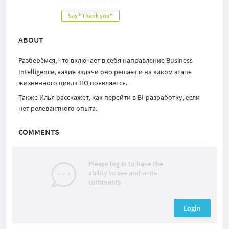
Say "Thank you"
ABOUT
Разберёмся, что включает в себя направление Business
Intelligence, какие задачи оно решает и на каком этапе
жизненного цикла ПО появляется.
Также Илья расскажет, как перейти в BI-разработку, если
нет релевантного опыта.
COMMENTS
Please log in to have the
ability to see and write
comments
Login