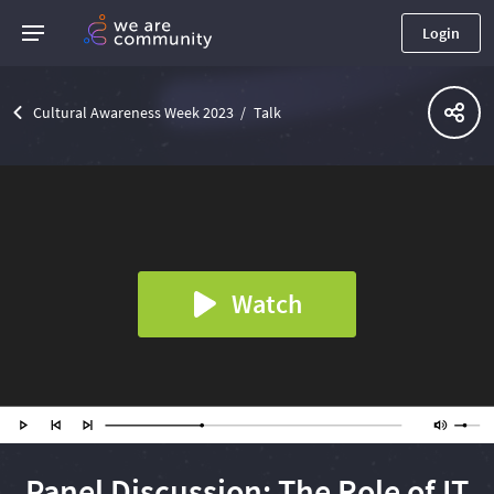
Login
Cultural Awareness Week 2023
Talk
Watch
Panel Discussion: The Role of IT