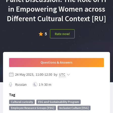
in Empowering Women across
Different Cultural Context [RU]
5
Rate now!
Questions & Answers
24 May 2023,
11:00
-
12:30
by
UTC
Russian
1 h 30 m
Tag
Cultural curiosity
ESG and Sustainability Program
Employee Resource Groups [ESG]
Inclusive Culture [ESG]