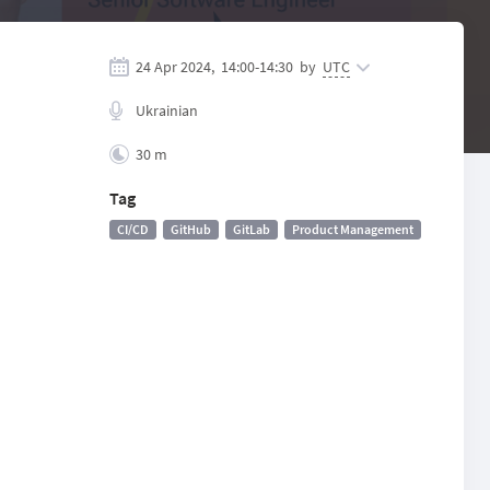
24 Apr 2024,
14:00
-
14:30
by
UTC
Ukrainian
30 m
Tag
CI/CD
GitHub
GitLab
Product Management