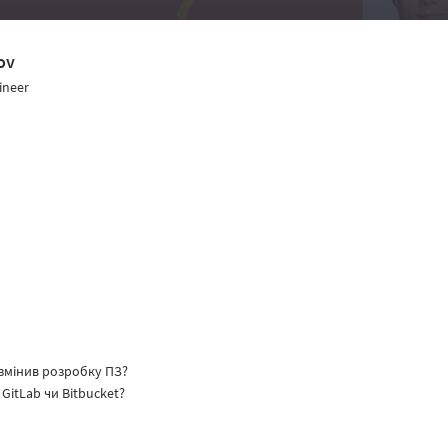
ov
ineer
н змінив розробку ПЗ?
GitLab чи Bitbucket?