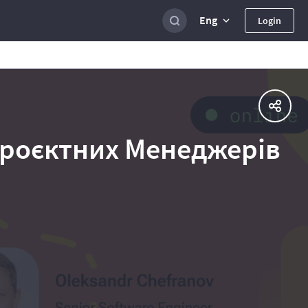
Eng
Login
 Проєктних Менеджерів