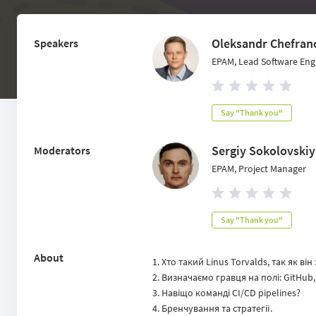
Oleksandr Chefran
Speakers
EPAM, Lead Software Eng
Say "Thank you"
Sergiy Sokolovskiy
Moderators
EPAM, Project Manager
Say "Thank you"
About
Хто такий Linus Torvalds, так як ві
Визначаємо гравця на полі: GitHub, 
Навіщо команді CI/CD pipelines?
Бренчування та стратегії.