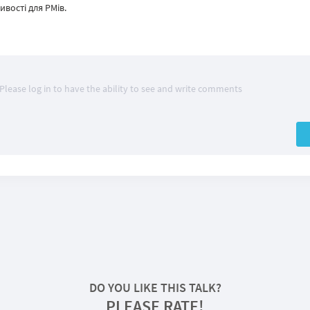
ивості для PMів.
Please log in to have the ability to see and write comments
DO YOU LIKE THIS TALK?
PLEASE RATE!