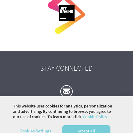
STAY CONNECTED
This website uses cookies for analytics, personalization
and advertising. By continuing to browse, you agree to
our use of cookies. To learn more click
Cookie Policy
©
2026 COMMUNITY COMPANY. ALL RIGHTS
RESERVED.
Cookies Settings
Accept All