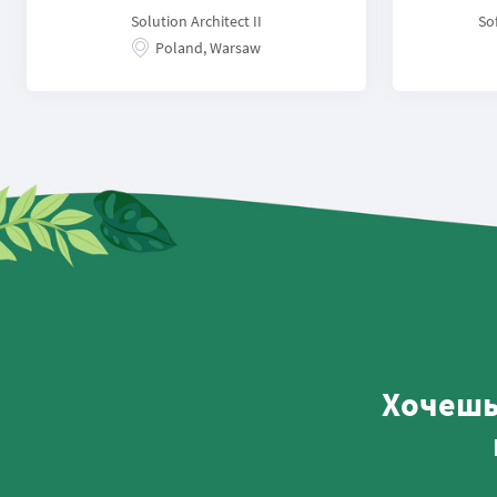
Solution Architect II
So
Poland, Warsaw
Хочешь