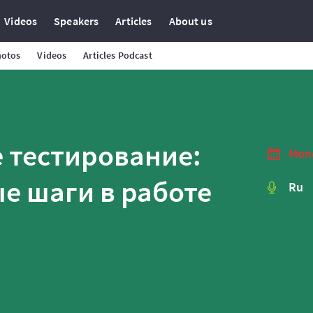
Videos
Speakers
Articles
About us
hotos
Videos
Articles Podcast
 тестирование:
Mond
е шаги в работе
Ru