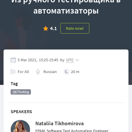
автоматизаторы
4.1
Rate now!
5 Mar 2021,
15:25
-
15:45
by
UTC
For All
Russian
20 m
Tag
QE/Testing
SPEAKERS
Nataliia Tikhomirova
EPAM, Software Test Automation Engineer