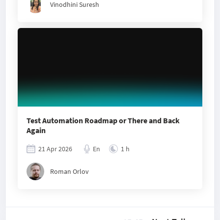
Vinodhini Suresh
Test Automation Roadmap or There and Back
Again
21 Apr 2026
En
1 h
Roman Orlov