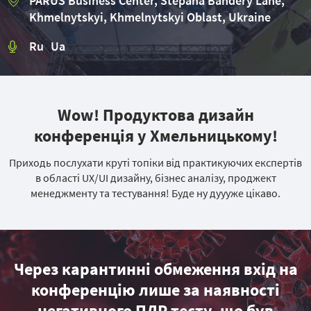
PARUS Business Center, Stepana Bandery Lane,
Khmelnytskyi, Khmelnytskyi Oblast, Ukraine
Ru Ua
Wow! Продуктова дизайн
конференція у Хмельницькому!
Приходь послухати круті топіки від практикуючих експертів
в області UX/UI дизайну, бізнес аналізу, проджект
менеджменту та тестування! Буде ну дуууже цікаво.
Через карантинні обмеження вхід на
конференцію лише за наявності
негативного ПЛР тесту, що був