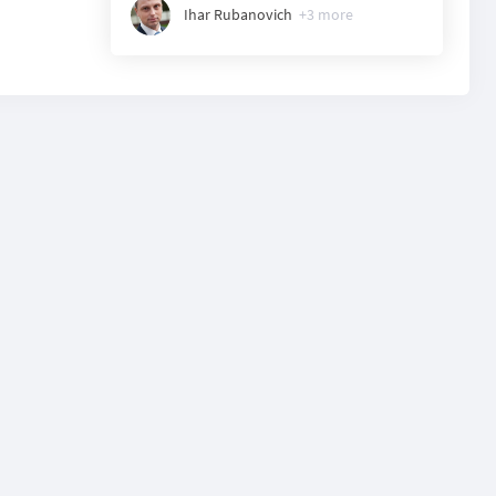
Ihar Rubanovich
+
3
more