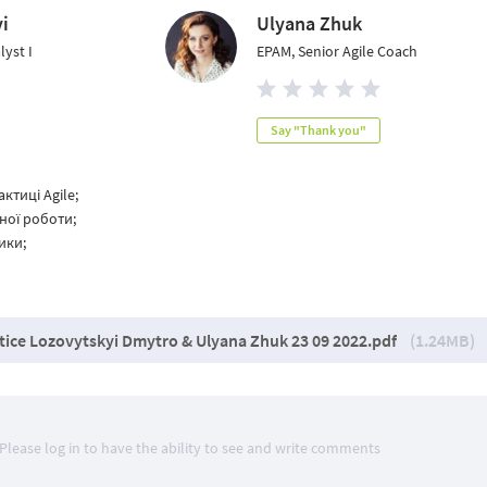
i
Ulyana Zhuk
lyst I
EPAM, Senior Agile Coach
Say "Thank you"
ктиці Agile;
ної роботи;
ики;
ctice Lozovytskyi Dmytro & Ulyana Zhuk 23 09 2022.pdf
(1.24MB)
Please log in to have the ability to see and write comments