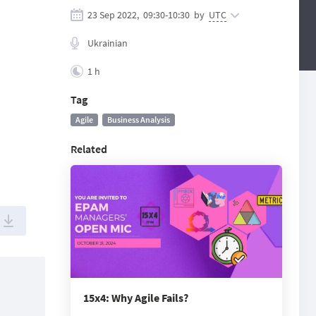
23 Sep 2022,
09:30
-
10:30
by
UTC
Ukrainian
1 h
Tag
Agile
Business Analysis
Related
15x4: Why Agile Fails?