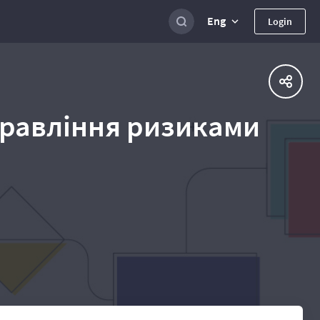
Eng
Login
управління ризиками