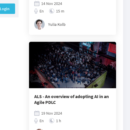
14 Nov 2024
Login
En
15 m
Yulia Kolb
ALS - An overview of adopting AI in an
Agile PDLC
19 Nov 2024
En
1 h