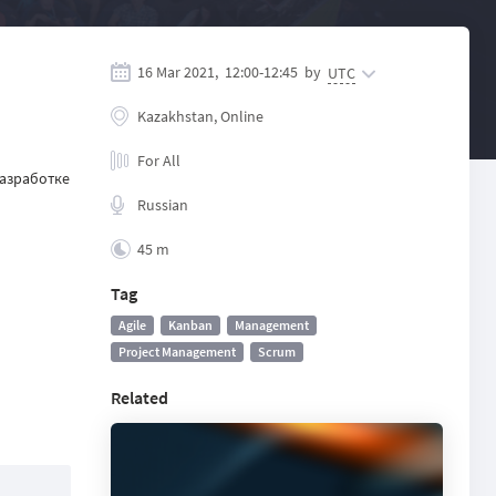
16 Mar 2021,
12:00
-
12:45
by
UTC
Kazakhstan, Online
For All
разработке
Russian
45 m
Tag
Agile
Kanban
Management
Project Management
Scrum
Related