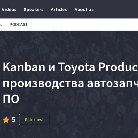
Videos
Speakers
Articles
About us
os
PODCAST
Kanban и Toyota Produc
производства автозапч
ПО
5
Rate now!