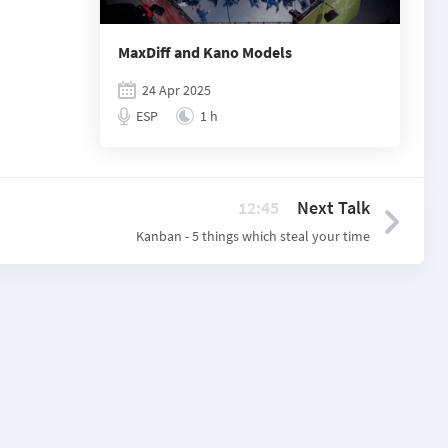
MaxDiff and Kano Models
24 Apr 2025
ESP
1 h
12:45
Next Talk
Kanban - 5 things which steal your time