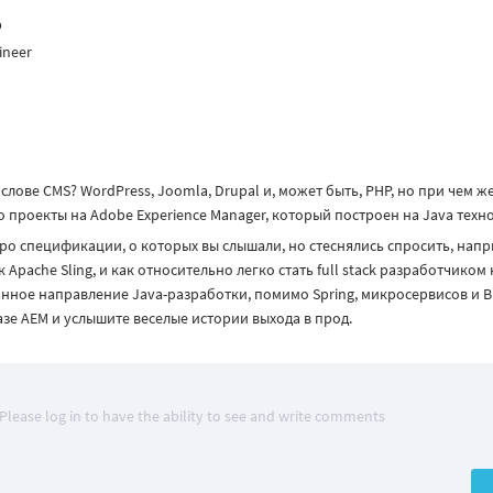
o
ineer
слове CMS? WordPress, Joomla, Drupal и, может быть, PHP, но при чем же
о проекты на Adobe Experience Manager, который построен на Java техн
про спецификации, о которых вы слышали, но стеснялись спросить, напр
Apache Sling, и как относительно легко стать full stack разработчиком
анное направление Java-разработки, помимо Spring, микросервисов и Bi
зе АЕМ и услышите веселые истории выхода в прод.
Please log in to have the ability to see and write comments