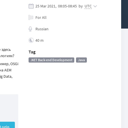
25 Mar 2021,
08:05
-
08:45
by
UTC
For All
Russian
40 m
 здесь
Tag
ологиях?
.NET Back-end Development
Java
имер, OSGi
 на АЕМ
g Data,
Login