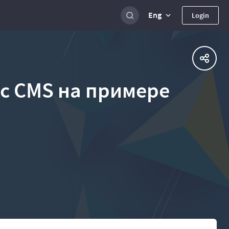
Eng
Login
с CMS на примере