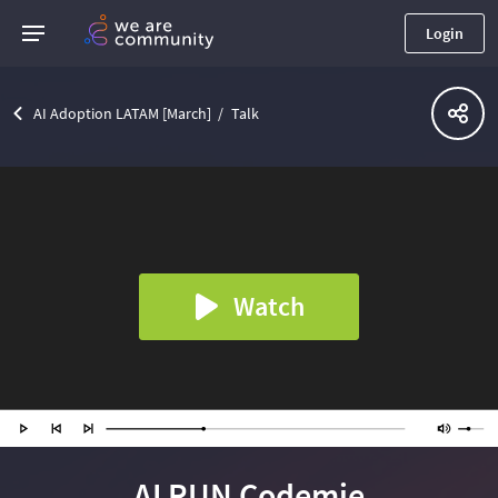
Login
AI Adoption LATAM [March]
Talk
Watch
AI RUN Codemie