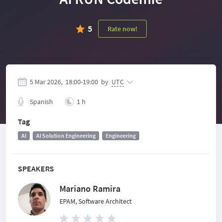
5
Rate now!
5 Mar 2026,
18:00
-
19:00
by
UTC
Spanish
1 h
Tag
AI
AI Solution Engineering
Engineering
SPEAKERS
Mariano Ramira
EPAM, Software Architect