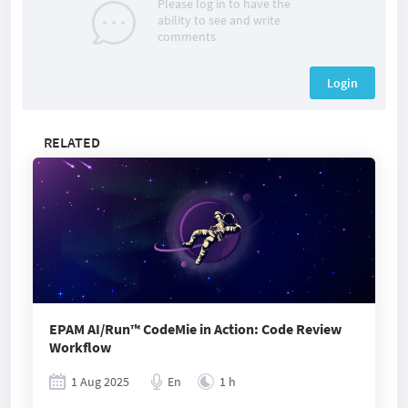
Please log in to have the
ability to see and write
comments
Login
RELATED
EPAM AI/Run™ CodeMie in Action: Code Review
Workflow
1 Aug 2025
En
1 h