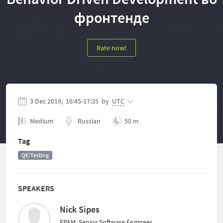
фронтенде
Rate now!
3 Dec 2019,
16:45
-
17:35
by
UTC
Medium
Russian
50 m
Tag
QE/Testing
SPEAKERS
Nick Sipes
EPAM, Senior Software Engineer