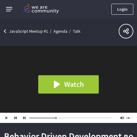
Login
JavaScript Meetup #1
Agenda
Talk
Watch
Behavior Driven Development во