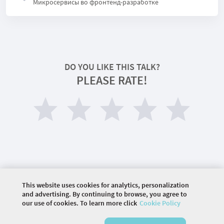
Микросервисы во фронтенд-разработке
DO YOU LIKE THIS TALK?
PLEASE RATE!
This website uses cookies for analytics, personalization
©
2026 COMMUNITY COMPANY. ALL RIGHTS
and advertising. By continuing to browse, you agree to
RESERVED.
our use of cookies. To learn more click
Cookie Policy
HOME
VENUE
AGENDA