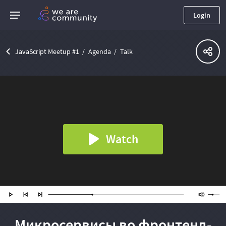
Login
JavaScript Meetup #1
Agenda
Talk
Watch
Микросервисы во фронтенд-