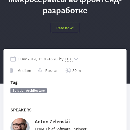
разработке
Rate now!
3 Dec 2019,
15:30
-
16:20
by
UTC
Medium
Russian
50 m
Tag
Solution Architecture
SPEAKERS
Anton Zelenskii
EPAM, Chief Software Engineer I