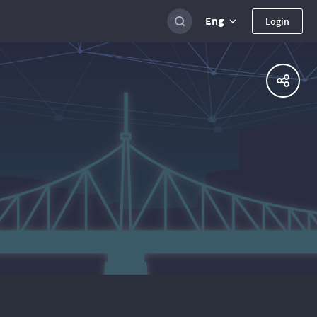
Eng
Login