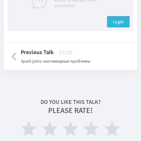
ability to see and write
comments
Login
Previous Talk
17:25
Spark joins: неочевидные проблемы
DO YOU LIKE THIS TALK?
PLEASE RATE!