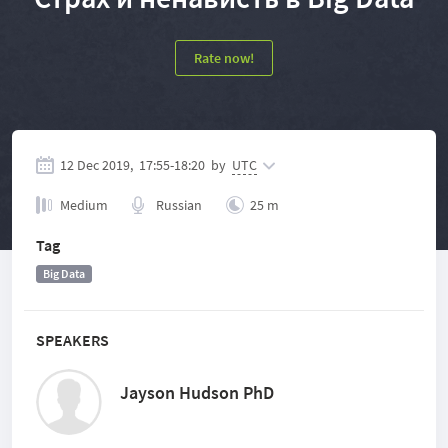
Rate now!
12 Dec 2019,
17:55
-
18:20
by
UTC
Medium
Russian
25 m
Tag
Big Data
SPEAKERS
Jayson Hudson PhD