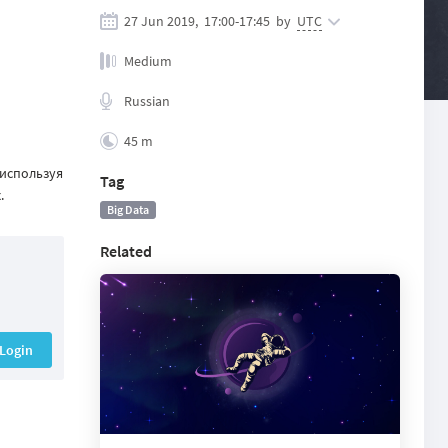
27 Jun 2019,
17:00
-
17:45
by
UTC
Medium
Russian
45 m
 используя
Tag
.
Big Data
Related
Login