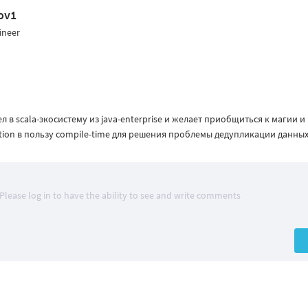
ov1
ineer
л в scala-экосистему из java-enterprise и желает приобщиться к магии и
ction в пользу compile-time для решения проблемы дедупликации данных
Please log in to have the ability to see and write comments