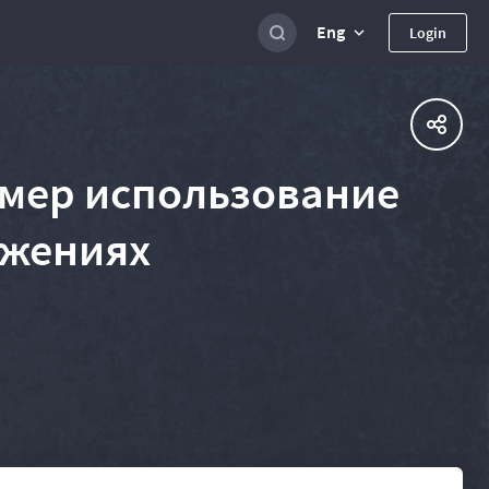
Eng
Login
ример использование
ожениях