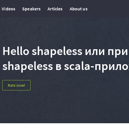
Videos
Speakers
Articles
About us
Hello shapeless или п
shapeless в scala-прил
Rate now!