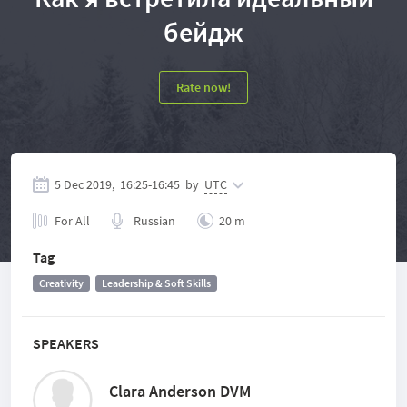
бейдж
Rate now!
5 Dec 2019,
16:25
-
16:45
by
UTC
For All
Russian
20 m
Tag
Creativity
Leadership & Soft Skills
SPEAKERS
Clara Anderson DVM