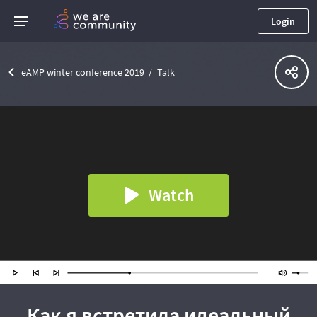
Login
eAMP winter conference 2019
Talk
Watch
Как я встретила идеальный