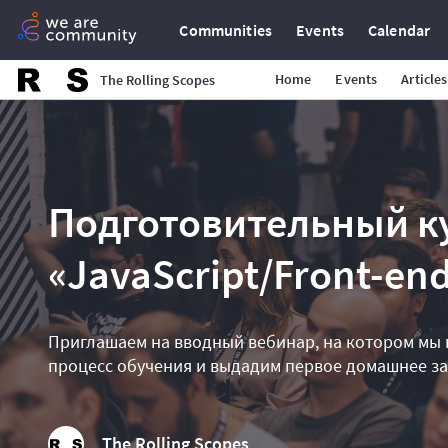
Communities
Events
Calendar
Home
Events
Articles
The Rolling Scopes
Подготовительный к
«JavaScript/Front-end
Приглашаем на вводный вебинар, на котором мы 
процесс обучения и выдадим первое домашнее за
The Rolling Scopes