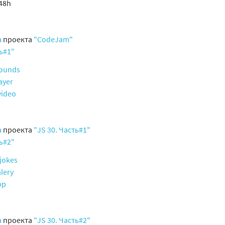
48h
а
проекта
"CodeJam"
ть#1"
sounds
ayer
video
а
проекта
"JS 30. Часть#1"
ть#2"
jokes
lery
pp
а
проекта
"JS 30. Часть#2"