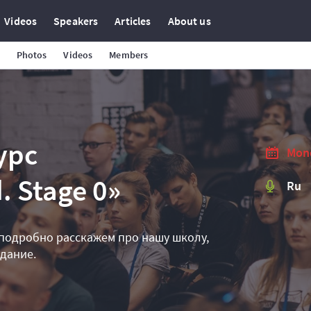
Videos
Speakers
Articles
About us
Photos
Videos
Members
урс
Mond
. Stage 0»
Ru
подробно расскажем про нашу школу,
дание.