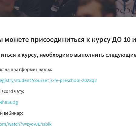
 можете присоединиться к курсу ДО 10 
иться к курсу, необходимо выполнить следующие
ию на платформе школы:
registry/student?course=js-fe-preschool-2023q2
iscord чату:
nRh8Sudg
й вебинар:
com/watch?v=zyovJEnsbik