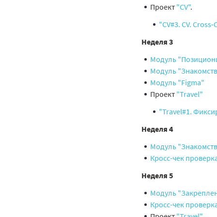
Проект
"CV"
.
"CV#3. CV. Cross-
Неделя 3
Модуль "Позиционир
Модуль "Знакомство
Модуль "Figma"
Проект
"Travel"
"Travel#1. Фикс
Неделя 4
Модуль "Знакомство
Кросс-чек проверк
Неделя 5
Модуль "Закреплен
Кросс-чек проверк
Проект
"Travel"