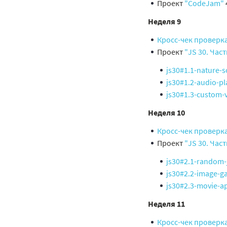
Проект
"CodeJam"
Неделя 9
Кросс-чек проверк
Проект
"JS 30. Час
js30#1.1-nature-
js30#1.2-audio-pl
js30#1.3-custom-
Неделя 10
Кросс-чек проверк
Проект
"JS 30. Час
js30#2.1-random-
js30#2.2-image-ga
js30#2.3-movie-a
Неделя 11
Кросс-чек проверк