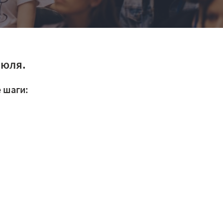
июля.
 шаги: