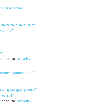
ивная вёрстка"
массивы в JavaScript"
Часть#2"
s"
а
проекта
"Travel#2"
вление функционала"
 и Структуры Данных"
Часть#3"
а
проекта
"Travel#3"