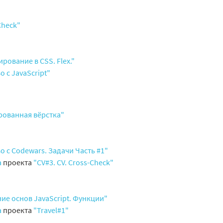
Check"
ование в CSS. Flex."
 с JavaScript"
ированная вёрстка"
 с Codewars. Задачи Часть #1"
а
проекта
"CV#3. CV. Cross-Check"
ие основ JavaScript. Функции"
а
проекта
"Travel#1"