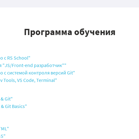
Программа обучения
 с RS School"
 "JS/Front-end разработчик""
 с системой контроля версий Git"
 Tools, VS Code, Terminal"
& Git"
& Git Basics"
TML"
SS"