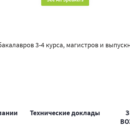
бакалавров 3-4 курса, магистров и выпуск
пании
Технические доклады
З
ВО