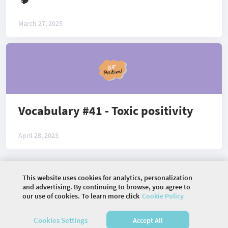
March 27, 2025
Vocabulary #41 - Toxic positivity
April 28, 2023
This website uses cookies for analytics, personalization
©
2026 COMMUNITY COMPANY. ALL RIGHTS
and advertising. By continuing to browse, you agree to
RESERVED.
our use of cookies. To learn more click
Cookie Policy
HOME
ARTICLES
DISCUSSIONS
Cookies Settings
Accept All