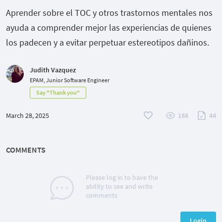
Aprender sobre el TOC y otros trastornos mentales nos
ayuda a comprender mejor las experiencias de quienes
los padecen y a evitar perpetuar estereotipos dañinos.
Judith Vazquez
EPAM, Junior Software Engineer
Say "Thank you"
March 28, 2025
188
44
COMMENTS
Please log in to have the
ability to see and write
comments
Login