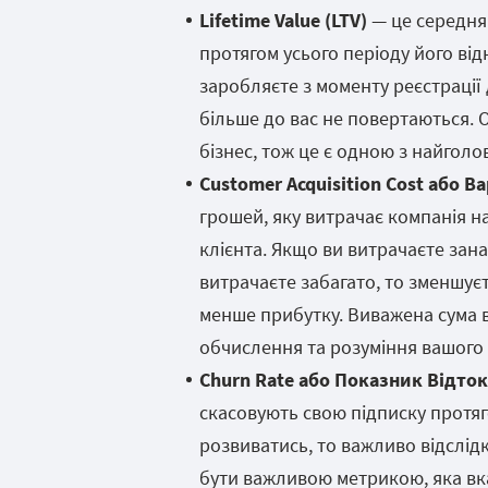
Lifetime Value (LTV)
— це середня
протягом усього періоду його від
заробляєте з моменту реєстрації 
більше до вас не повертаються. 
бізнес, тож це є одною з найголо
Customer Acquisition Cost або В
грошей, яку витрачає компанія н
клієнта. Якщо ви витрачаєте зана
витрачаєте забагато, то зменшує
менше прибутку. Виважена сума в
обчислення та розуміння вашого
Churn Rate або Показник Відток
скасовують свою підписку протяг
розвиватись, то важливо відслід
бути важливою метрикою, яка вкаж