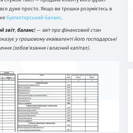
і все дуже просто. Якщо ви трошки розумієтесь в
аке
бухгалтерський баланс
.
й звіт
,
баланс
) — звіт про фінансовий стан
оказує у грошовому еквіваленті його господарські
ення (зобов’язання і власний капітал).