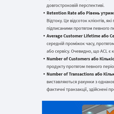
довгостроковій перспективі.
Retention Rate або Рівень утрим
Відтоку. Це відсоток клієнтів, я
підписаними протягом певного пе
Average Customer Lifetime або С
середній проміжок часу, протяго
або сервісу. Очевидно, що ACL є
Number of Customers або Кількіс
продукту протягом певного періо
Number of Transactions або Кільк
виставляються рахунки з однако
фактичні транзакції, здійснені п