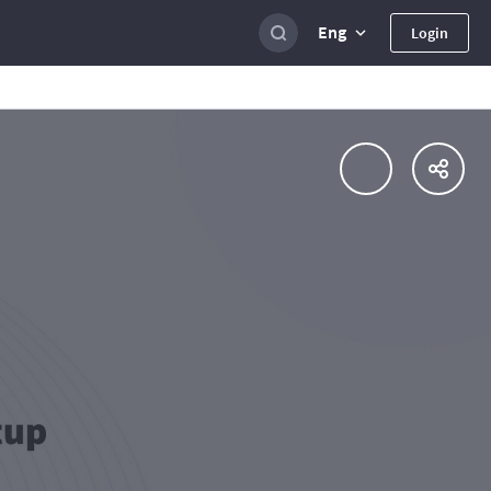
Eng
Login