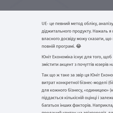
UE- це певний метод обліку, аналіз
діджитального продукту. Нажаль я н
власного досвіду можу сказати, що щ
повній програмі. 😂
Юніт Економіка існує для того, щоб
змістити акцент з почуттів юзерів 
Так що ж таке за звір ця Юніт Екон
витрат конкретної бізнес-моделі (б
для кожного бізнесу, «одиницею» (
піддається кількісній оцінці і залеж
багатьох інших факторів. Наприкла
проданий квиток на авіапереліт, дл