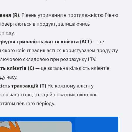
ання (R)
. Рівень утримання є протилежністю Рівню
кі повертаються в продукт, залишаючись
ріоду.
ередня тривалість життя клієнта (ACL)
— це
м якого клієнт залишається користувачем продукту
 ключовою складовою при розрахунку LTV.
ть клієнтів (C)
— це загальна кількість клієнтів
ду часу.
ість транзакцій (T)
Не кожному клієнту
вою частотою, тож цей показник охоплює
ротягом певного періоду.