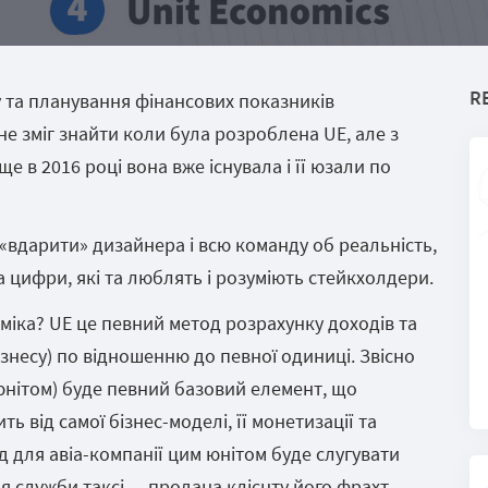
R
у та планування фінансових показників
е зміг знайти коли була розроблена UE, але з
е в 2016 році вона вже існувала і її юзали по
 «вдарити» дизайнера і всю команду об реальність,
на цифри, які та люблять і розуміють стейкхолдери.
оміка? UE це певний метод розрахунку доходів та
ізнесу) по відношенню до певної одиниці. Звісно
юнітом) буде певний базовий елемент, що
ить від самої бізнес-моделі, її монетизації та
д для авіа-компанії цим юнітом буде слугувати
я служби таксі — продана клієнту його фрахт