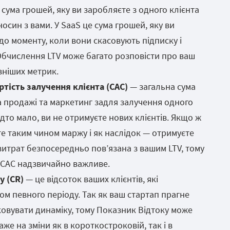
 сума грошей, яку ви заробляєте з одного клієнта
носин з вами. У SaaS це сума грошей, яку ви
до моменту, коли вони скасовують підписку і
Обчислення LTV може багато розповісти про ваш
вніших метрик.
артість залучення клієнта (CAC)
— загальна сума
а продажі та маркетинг задля залучення одного
дто мало, ви не отримуєте нових клієнтів. Якщо ж
те таким чином маржу і як наслідок — отримуєте
итрат безпосередньо пов’язана з вашим LTV, тому
 CAC надзвичайно важливе.
у (CR)
— це відсоток ваших клієнтів, які
ом певного періоду. Так як ваш стартап прагне
ковувати динаміку, тому Показник Відтоку може
е на зміни як в короткостроковій, так і в