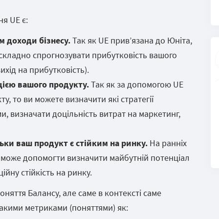
я UE є:
 доходи бізнесу.
Так як UE прив’язана до Юніта,
 складно спрогнозувати прибутковість вашого
ихід на прибутковість).
ією вашого продукту.
Так як за допомогою UE
у, то ви можете визначити які стратегії
и, визначати доцільність витрат на маркетинг,
ьки ваш продукт є стійким на ринку.
На ранніх
E може допомогти визначити майбутній потенціал
ійну стійкість на ринку.
оняття Балансу, але саме в контексті саме
акими метриками (поняттями) як: