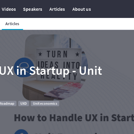
Videos
Speakers
Articles
About us
Articles
X in Startup - Unit
n Roadmap
UXD
Unit economics