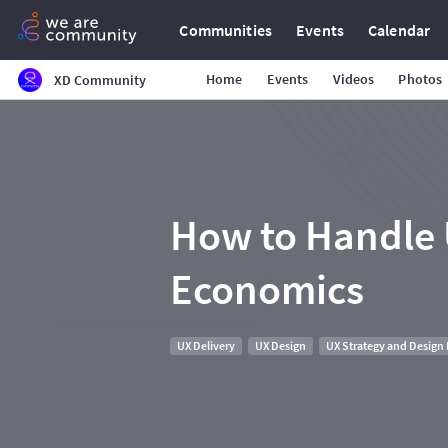
Communities
Events
Calendar
Home
Events
Videos
Photos
XD Community
How to Handle U
Economics
UX Delivery
UX Design
UX Strategy and Desig