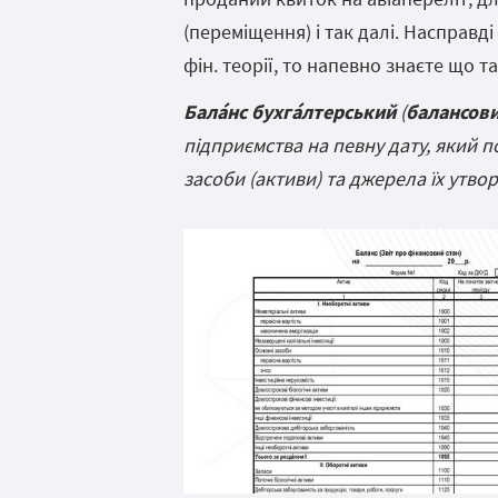
(переміщення) і так далі. Насправд
фін. теорії, то напевно знаєте що т
Балáнс бухгáлтерський
(
балансови
підприємства на певну дату, який п
засоби (активи) та джерела їх утвор