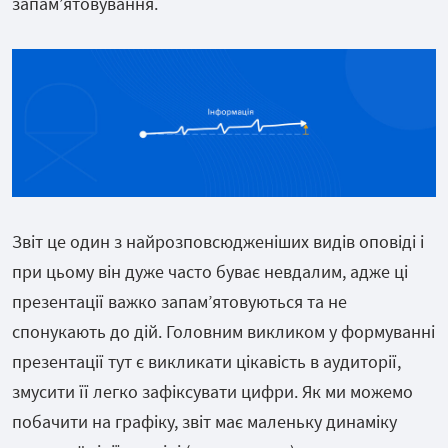
запамʼятовування.
Звіт це один з найрозповсюдженіших видів оповіді і
при цьому він дуже часто буває невдалим, адже ці
презентації важко запамʼятовуються та не
спонукають до дій. Головним викликом у формуванні
презентації тут є викликати цікавість в аудиторії,
змусити її легко зафіксувати цифри. Як ми можемо
побачити на графіку, звіт має маленьку динаміку