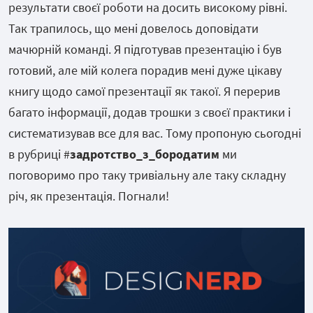
результати своєї роботи на досить високому рівні.
Так трапилось, що мені довелось доповідати
мачюрній команді. Я підготував презентацію і був
готовий, але мій колега порадив мені дуже цікаву
книгу щодо самої презентації як такої. Я перерив
багато інформації, додав трошки з своєї практики і
систематизував все для вас. Тому пропоную сьогодні
в рубриці #
задротство_з_бородатим
ми
поговоримо про таку тривіальну але таку складну
річ, як презентація. Погнали!