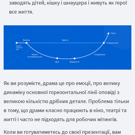
заводять дітей, кішку і шнауцера і живуть як герої
все життя.
Як ви розумієте, драма це про емоції, про велику
динаміку основної горизонтальної лінії оповіді з
великою кількістю дрібних детале. Проблема тільки
в тому, що драми класно працюють в кіно, театрі та
житті і часто не підходять для робочих мітингів.
Коли ви готуватиметесь до своєї презентації, вам