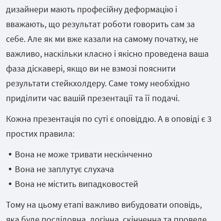
дизайнери мають професійну деформацію і
вважають, що результат роботи говорить сам за
себе. Але як ми вже казали на самому початку, не
важливо, наскільки класно і якісно проведена ваша
фаза діскавері, якщо ви не взмозі пояснити
результати стейкхолдеру. Саме тому необхідно
приділити час вашій презентації та її подачі.
Кожна презентація по суті є оповіддю. А в оповіді є 3
простих правила:
Вона не може тривати нескінченно
Вона не заплутує слухача
Вона не містить випадковостей
Тому на цьому етапі важливо вибудовати оповідь,
яка буде послідовна, логічна, скінченна та проведе