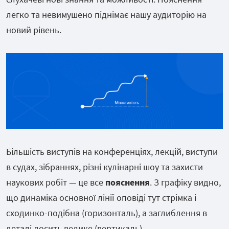
легко та невимушено піднімає нашу аудиторію на
новий рівень.
Більшість виступів на конференціях, лекцій, виступи
в судах, зібраннях, різні кулінарні шоу та захисти
наукових робіт — це все
пояснення
. З графіку видно,
що динаміка основної лінії оповіді тут стрімка і
сходинко-подібна (горизонталь), а заглиблення в
деталі досить велике (вертикаль).