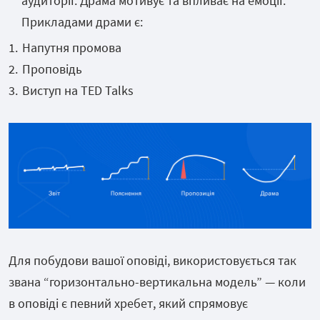
аудиторії. Драма мотивує та впливає на емоції.
Прикладами драми є:
Напутня промова
Проповідь
Виступ на TED Talks
Для побудови вашої оповіді, використовується так
звана “горизонтально-вертикальна модель” — коли
в оповіді є певний хребет, який спрямовує