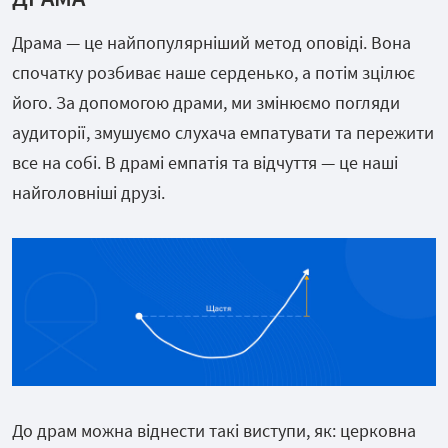
Драма — це найпопулярніший метод оповіді. Вона
спочатку розбиває наше серденько, а потім зцілює
його. За допомогою драми, ми змінюємо погляди
аудиторії, змушуємо слухача емпатувати та пережити
все на собі. В драмі емпатія та відчуття — це наші
найголовніші друзі.
До драм можна віднести такі виступи, як: церковна