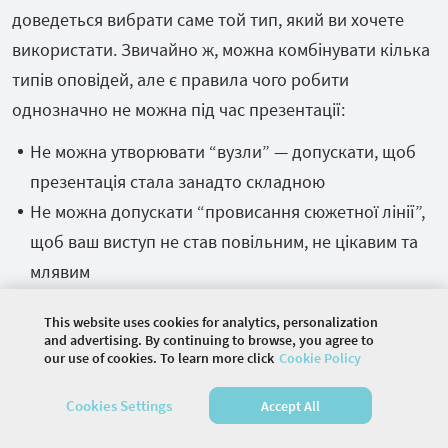
доведеться вибрати саме той тип, який ви хочете
використати. Звичайно ж, можна комбінувати кілька
типів оповідей, але є правила чого робити
однозначно не можна під час презентації:
Не можна утворювати “вузли” — допускати, щоб
презентація стала занадто складною
Не можна допускати “провисання сюжетної лінії”,
щоб ваш виступ не став повільним, не цікавим та
млявим
Не можна робити “розриви” — вони розривають
This website uses cookies for analytics, personalization
вашу оповідь. А як наслідок презентація стає
and advertising. By continuing to browse, you agree to
our use of cookies. To learn more click
Cookie Policy
непослідовною.
Cookies Settings
Accept All