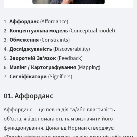
Аффорданс
(Affordance)
Концептуальна модель
(Conceptual model)
Обмеження
(Constraints)
Досліджуваність
(Discoverability)
Зворотній Зв’язок
(Feedback)
Мапінг / Картографування
(Mapping)
Сигніфікатори
(Signifiers)
01. Аффорданс
Аффорданс — це певна дія та/або властивість
об’єкта, які допомагають нам визначити його
функціонування. Дональд Норман стверджує:
«Термін аффорданс стосується відносин між об’єктом