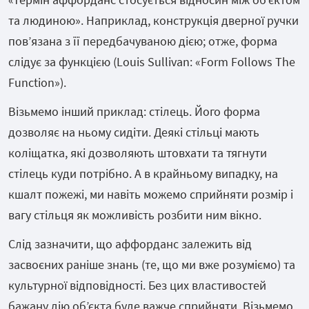
та людиною». Наприклад, конструкція дверної ручки
пов’язана з її передбачуваною дією; отже, форма
слідує за функцією (Louis Sullivan: «Form Follows The
Function»).
Візьмемо інший приклад: стілець. Його форма
дозволяє на ньому сидіти. Деякі стільці мають
коліщатка, які дозволяють штовхати та тягнути
стілець куди потрібно. А в крайньому випадку, на
кшалт пожежі, ми навіть можемо сприйняти розмір і
вагу стільця як можливість розбити ним вікно.
Слід зазначити, що аффорданс залежить від
засвоєних раніше знань (те, що ми вже розуміємо) та
культурної відповідності. Без цих властивостей
бажану дію об’єкта буде важче сприйняти. Візьмемо,