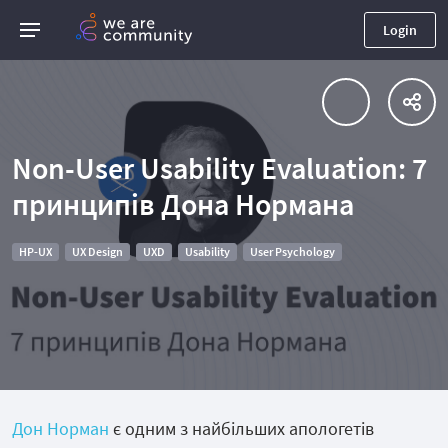
Login
Non-User Usability Evaluation: 7
принципів Дона Нормана
HP-UX
UX Design
UXD
Usability
User Psychology
Дон Норман
є одним з найбільших апологетів