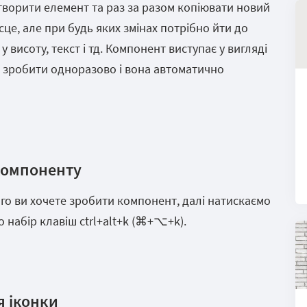
створити елемент та раз за разом копіювати новий
сце, але при будь яких змінах потрібно йти до
 висоту, текст і тд. Компонент виступає у вигляді
о зробити одноразово і вона автоматично
компоненту
го ви хочете зробити компонент, далі натискаємо
 набір клавіш ctrl+alt+k (⌘+⌥+k).
я іконки