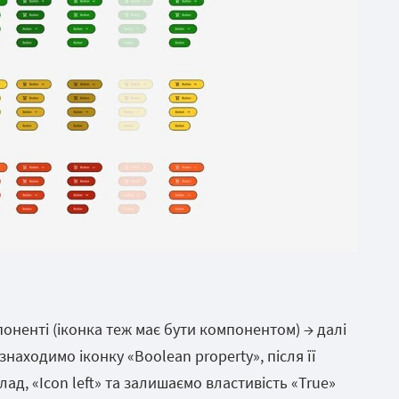
оненті (іконка теж має бути компонентом) → далі
знаходимо іконку «Boolean property», після її
ад, «Icon left» та залишаємо властивість «True»