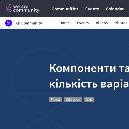
Communities
Events
Calendar
Home
Events
Videos
Photos
XD Community
Компоненти т
кількість варі
Figma
UX Design
UXD