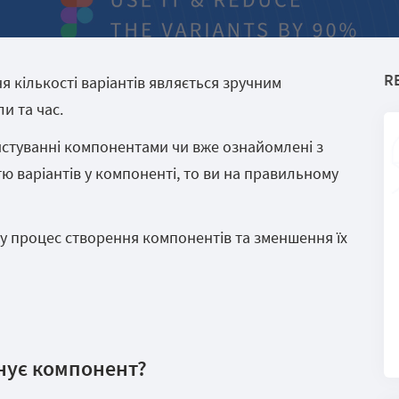
R
 кількості варіантів являється зручним
и та час.
истуванні компонентами чи вже ознайомлені з
тю варіантів у компоненті, то ви на правильному
у процес створення компонентів та зменшення їх
нує компонент?