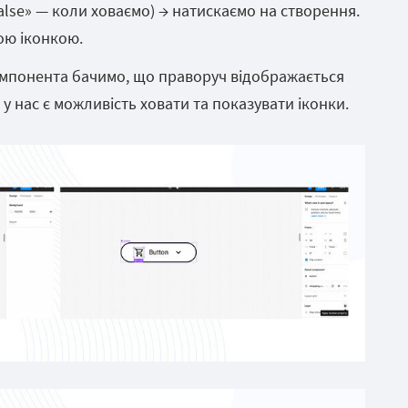
False» — коли ховаємо) → натискаємо на створення.
ою іконкою.
компонента бачимо, що праворуч відображається
пер у нас є можливість ховати та показувати іконки.