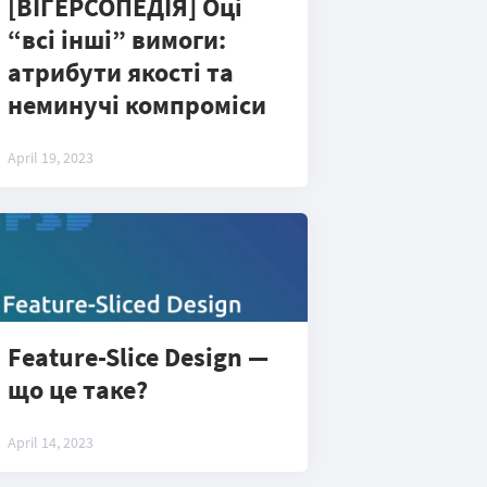
[ВІГЕРСОПЕДІЯ] Оці
“всі інші” вимоги:
атрибути якості та
неминучі компроміси
April 19, 2023
Feature-Slice Design —
що це таке?
April 14, 2023