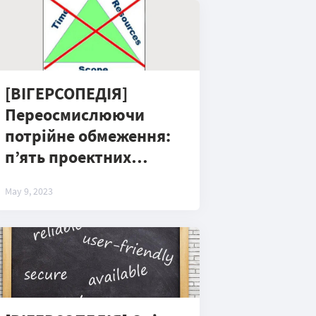
[ВІГЕРСОПЕДІЯ]
Переосмислюючи
потрійне обмеження:
п’ять проектних
вимірів
May 9, 2023