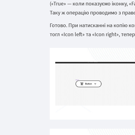
(«True» — коли показуємо іконку, «
Таку ж операцію проводимо з прав
Готово. При натисканні на копію 
тогл «Icon left» та «Icon right», те