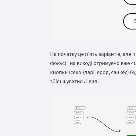
На початку це п’ять варіантів, але 
фокус) і на виході отримуємо вже 40
кнопки (секондарі, ерор, санкес) бу
збільшуватись і далі.