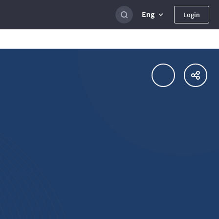
Eng
Login