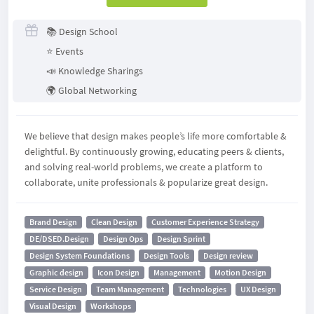
📚 Design School
⭐️ Events
📣 Knowledge Sharings
🌍 Global Networking
We believe that design makes people’s life more comfortable &
delightful. By continuously growing, educating peers & clients,
and solving real-world problems, we create a platform to
collaborate, unite professionals & popularize great design.
Brand Design
Clean Design
Customer Experience Strategy
DE/DSED.Design
Design Ops
Design Sprint
Design System Foundations
Design Tools
Design review
Graphic design
Icon Design
Management
Motion Design
Service Design
Team Management
Technologies
UX Design
Visual Design
Workshops