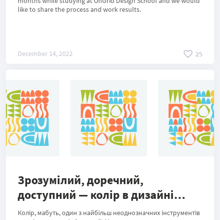
months while studying at OffGrid Design School and we would
like to share the process and work results.
December 14, 2022
25
Зрозумілий, доречний,
доступний — колір в дизайні
інтерфейсів
Колір, мабуть, один з найбільш неоднозначних інструментів