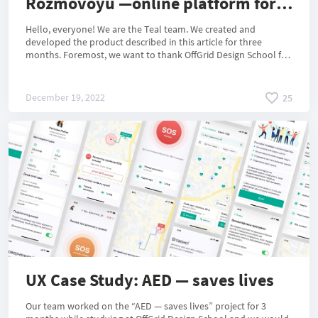
Rozmovoyu —online platform for
training and employment of
Hello, everyone! We are the Teal team. We created and
visually impaired people
developed the product described in this article for three
months. Foremost, we want to thank OffGrid Design School for
the incredible opportunity to join the endless world of design
under the apparent supervision and assistance of great
mentors. Thanks to the support of OffGrid, we got a unique
December 19, 2022
25
opportunity to conduct the project through all phases of the
design process and get an excellent result.
UX Case Study: AED — saves lives
Our team worked on the “AED — saves lives” project for 3