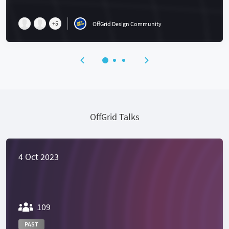
+
5
OffGrid Design Community
OffGrid Talks
4 Oct 2023
109
PAST