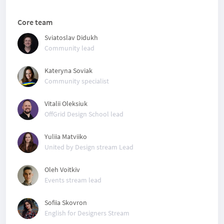
Core team
Sviatoslav Didukh
Community lead
Kateryna Soviak
Community specialist
Vitalii Oleksiuk
OffGrid Design School lead
Yuliia Matviiko
United by Design stream Lead
Oleh Voitkiv
Events stream lead
Sofiia Skovron
English for Designers Stream