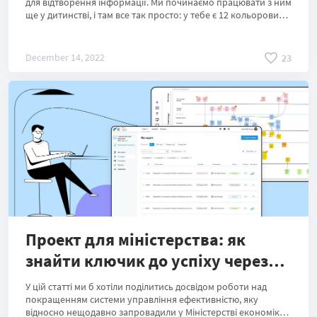
для відтворення інформації. Ми починаємо працювати з ним
ще у дитинстві, і там все так просто: у тебе є 12 кольорових
олівців і ти точно знаєш, що сонце жовте, а трава зелена.
Проте що робити, коли ти можеш використати близько 16-
ти тисяч кольорів (точніше 16 777 216 колірних кодів HEX), а
December 14, 2022
23
тобі потрібно проілюструвати дуже абстрактні речі?
Проект для міністерства: як
знайти ключик до успіху через
комунікацію
У цій статті ми б хотіли поділитись досвідом роботи над
покращенням системи управління ефективністю, яку
відносно нещодавно запровадили у Міністерстві економіки