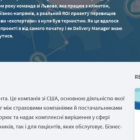
ом року команда зі Львова, яка працює з клієнтом,
 бізнес-напрямів, а реальний ROI проекту перевищив
ви «експертизи» з нуля був тернистим. Як це вдалося
 проекті я від самого початку і як Delivery Manager знаю
утися.
R
та. Це компанія зі США, основною діяльністю якої
г між страховими компаніями й постачальниками
ворює та надає комплексні вирішення у сфері
ків, так і для пацієнтів, яких обслуговує. Бізнес-