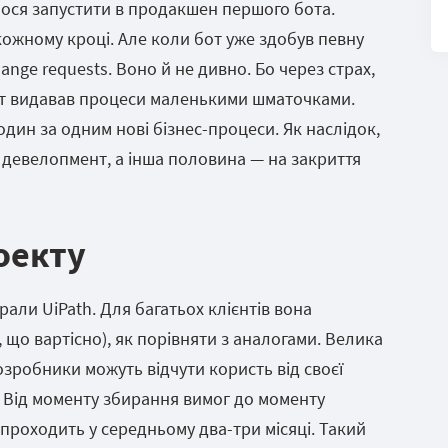
лося запустити в продакшен першого бота.
кожному кроці. Але коли бот уже здобув певну
ange requests. Воно й не дивно. Бо через страх,
єнт видавав процеси маленькими шматочками.
дин за одним нові бізнес-процеси. Як наслідок,
 девелопмент, а інша половина — на закриття
оекту
ли UiPath. Для багатьох клієнтів вона
що вартісно), як порівняти з аналогами. Велика
озробники можуть відчути користь від своєї
у. Від моменту збирання вимог до моменту
проходить у середньому два-три місяці. Такий