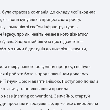
, була страхова компанія, до складу якої входила
, які вона купувала в процесі свого росту.
в у компанію зі своїми інфраструктурою
 legacy, про які навіть немає в кого дізнатися.
улею. Зворотний бік усіх цих підсистем —
ту з ними й доступів до них: різні акаунти,
ли в міру нашого розуміння процесу, і це була
місяці роботи бота в продакшені нам довелося
ши її гнучкішою й адаптивнішою. Поступово почали
de review, установлювалися правила
 назв (naming convention). Звичайно, стартуй
куди простіше й зрозуміліше, адже вже є вироблена