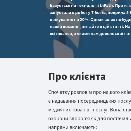
базується на технології UiPath. Протяг
запустила в роботу 7 ботів, покрила 5
очікування на 20%. Однак шлях побудо
нашій команді, читайте в цій статті. На
всі нюанси, з якими нам довелося зіткн
Про клієнта
Спочатку розповім про нашого клієн
є надавання посередницьких послу
медичних товарів і послуг. Вона ст
охорони здоров’я як для постачальни
напрями включають: