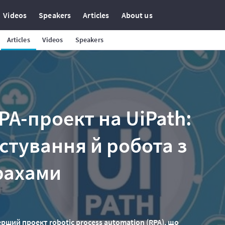
Videos
Speakers
Articles
About us
Articles
Videos
Speakers
A-проект на UiPath:
стування й робота з
рахами
рший проект robotic process automation (RPA), що