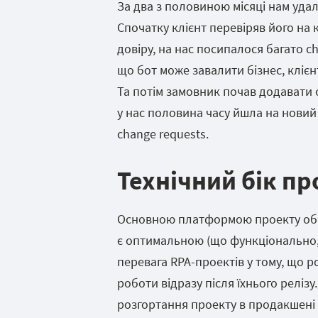
За два з половиною місяці нам уда
Спочатку клієнт перевіряв його на 
довіру, на нас посипалося багато ch
що бот може завалити бізнес, клі
Та потім замовник почав додавати о
у нас половина часу йшла на новий
change requests.
Технічний бік пр
Основною платформою проекту обра
є оптимальною (що функціонально, 
перевага RPA-проектів у тому, що р
роботи відразу після їхнього реліз
розгортання проекту в продакшені 