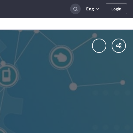
Eng
Login