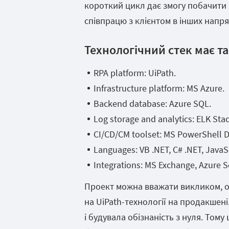
короткий цикл дає змогу побачити 
співпрацю з клієнтом в інших напря
Технологічний стек має т
RPA platform: UiPath.
Infrastructure platform: MS Azure.
Backend database: Azure SQL.
Log storage and analytics: ELK Stac
CI/CD/CM toolset: MS PowerShell D
Languages: VB .NET, C# .NET, JavaSc
Integrations: MS Exchange, Azure S
Проект можна вважати викликом, о
на UiPath-технології на продакшен
і будувала обізнаність з нуля. Тому