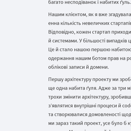
багато несподіванок і набитих ґуль.
Нашим клієнтом, як я вже згадувала
енна кількість невеличких стартапів
Відповідно, кожен стартап приходи
й системами. У більшості випадків це
Це й стало нашою першою набитою ґ
одержання нашим ботом прав на робо
облікові записи й домени.
Першу архітектуру проекту ми зроби
ще одна набита ґуля. Адже за три 
трохи змінити архітектуру, зробив
з’являтися внутрішні процеси й co
та створювалися домовленості щодо
ми зараз такий проект, усе було б 