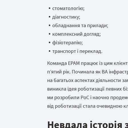
стоматологію;
діагностику;
обладнання та прилади;
комплексний догляд;
фізіотерапію;
транспорт і переклад.
Команда EPAM працює із цим клієнто
п’ятий рік. Починала як ВА інфраст
на багатьох аспектах діяльности з
виникла ідея роботизації певних б
ми розробили PoC і наочно продем
від роботизації стала очевидною кл
Невдала історія 