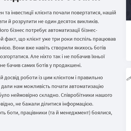
 та інвестиції клієнта почали повертатися, нашій
ти й розрулити не один десяток викликів.
ого бізнес потребує автоматизації бізнес-
ой факт, що клієнт уже три роки поспіль працював
нією. Вони вже навіть створили якихось ботів
розгортатися. Але ніхто так і не побачив їхньої
 не бачив самих ботів у продакшені.
 досвід роботи із цим клієнтом і правильно
ж дали нам можливість почати автоматизацію
 було неймовірно складно. Співробітники нашого
овідно, не бажали ділитися інформацією.
ть боти, працівники (та й менеджмент) боялися,