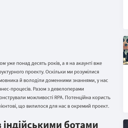
м уже понад десять років, а я на акаунті вже
руктурного проекту. Оскільки ми розумілися
амовника й володіли доменними знаннями, у нас
ізнес-процесів. Разом з девелоперами
онстрували можливості RPA. Потенційна користь
ієнтові, що вилилося для нас в окремий проект.
з індійськими ботами