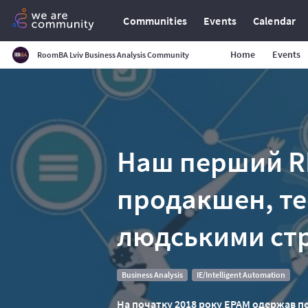
Communities
Events
Calendar
Home
Events
RoomBA Lviv Business Analysis Community
Наш перший RP
продакшен, те
людськими ст
Business Analysis
IE/Intelligent Automation
На початку 2018 року EPAM одержав пе