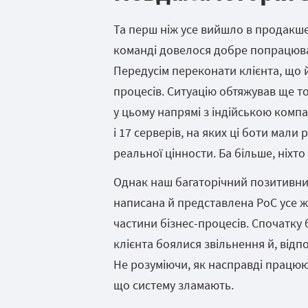
Та перш ніж усе вийшло в продакшен
команді довелося добре попрацюва
Передусім переконати клієнта, що й
процесів. Ситуацію обтяжував ще т
у цьому напрямі з індійською компа
і 17 серверів, на яких ці боти мали 
реальної цінности. Ба більше, ніхто
Однак наш багаторічний позитивний
написана й представлена PoC усе 
частини бізнес-процесів. Спочатку
клієнта боялися звільнення й, відп
Не розуміючи, як насправді працюю
що систему зламають.