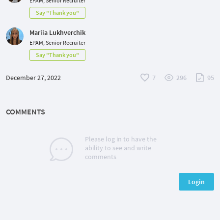
EPAM, Senior Recruiter
Say "Thank you"
Mariia Lukhverchik
EPAM, Senior Recruiter
Say "Thank you"
December 27, 2022
7
296
95
COMMENTS
Please log in to have the
ability to see and write
comments
Login