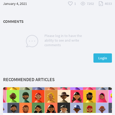
January 4, 2021
1
7202
4033
COMMENTS
Please log in to have the
ability to see and write
comments
Login
RECOMMENDED ARTICLES