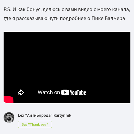
P.S. И как бонус, делюсь с вами видео с моего канала,
где я рассказываю чуть подробнее о Пике Балмера
Lex "АйТиБорода" Kartynnik
Say "Thank you"