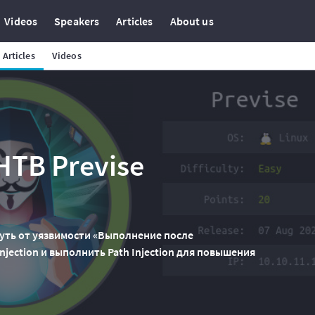
Videos
Speakers
Articles
About us
Articles
Videos
TB Previse
уть от уязвимости «Выполнение после
jection и выполнить Path Injection для повышения