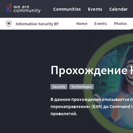
Communities
Events
Calendar
Home
Events
Photos
Information Security BY
Прохождение H
Security
Technologies
В данном прохождении описывается п
перенаправления» (EAR) до Command In
привилегий.