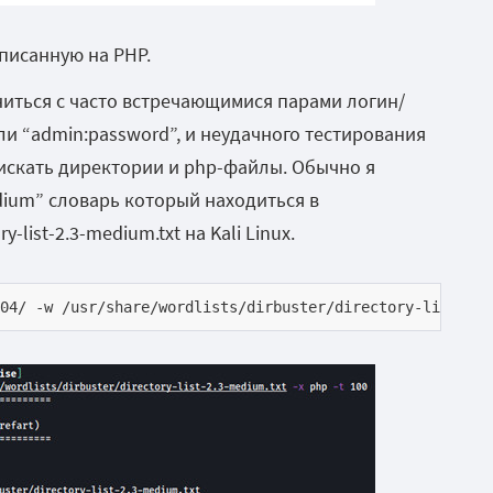
писанную на PHP.
иться с часто встречающимися парами логин/
ли “admin:password”, и неудачного тестирования
искать директории и
php-файлы. Обычно я
ium” словарь который находиться в
ory-list-2.3-medium.txt
на
Kali Linux.
04/ -w /usr/share/wordlists/dirbuster/directory-list-2.3