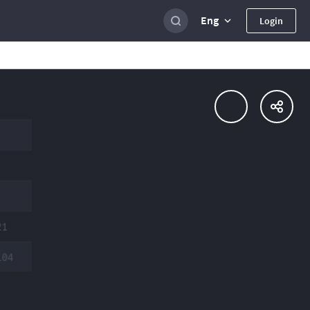
Eng
Login