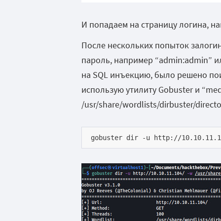
И попадаем на страницу логина, на
После нескольких попыток залогин
пароль, например “admin:admin” и
на SQL
инъекцию, было решено по
использую утилиту Gobuster
и “
med
/usr/share/wordlists/dirbuster/direct
gobuster dir -u http://10.10.11.1