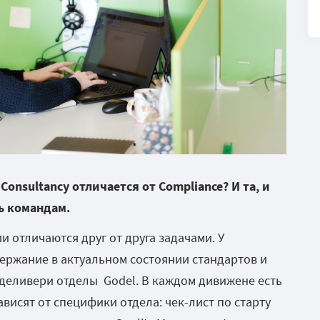
м
Consultancy
отл
ичается от
Comp
liance? И та, и
ь командам.
и отличаются друг от друга задачами. У
держание в актуальном состоянии стандартов и
деливери отделы Godel. В каждом дивижене есть
ависят от специфики отдела: чек-лист по старту