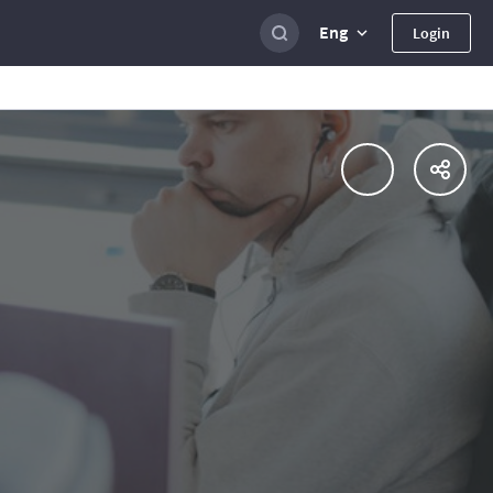
Eng
Login