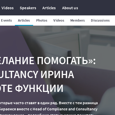
Videos
Speakers
Articles
About us
Events
Articles
Photos
Videos
Members
Discussions
ЕЛАНИЕ ПОМОГАТЬ»:
ULTANCY ИРИНА
ОТЕ ФУНКЦИИ
оторые часто ставят в один ряд. Вместе с тем разница
ираемся вместе с Head of Compliance and Consultancy