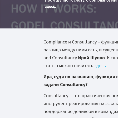
Ирой Шуппо. К слову, о Compliance м
здесь.
Compliance и Consultancy – функции
разница между ними есть, и сущест
and Consultancy
Ирой Шуппо
. К сл
статью можно почитать
здесь
.
Ира, судя по названию, функция 
задачи
Consultancy
?
Consultancy – это практическая 
инструмент реагирования на эскал
поддержание деливери в командах н