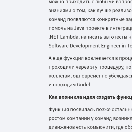
можно приходить с любыми вопрос
знаниями о том, как лучше реализо
команд появляются конкретные зад
помочь на Java проекте в интегра
.NET Lambda, написать автотесты н
Software Development Engineer in Te
А еще функция вовлекается в проце
проходили через эту процедуру, п
коллегам, одновременно убеждаясь 
и подходам Godel.
Как возникла идея создать функ
Функция появилась позже остальных
ростом компании у команд возникл
дивиженов есть комьюнити, где об