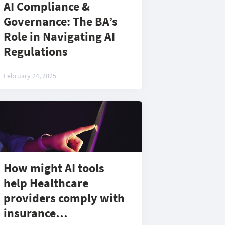
AI Compliance &
Governance: The BA’s
Role in Navigating AI
Regulations
February 24, 2025
How might AI tools
help Healthcare
providers comply with
insurance