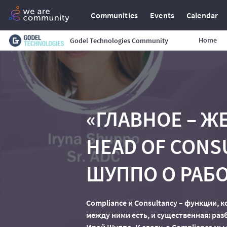
Communities
Events
Calendar
Home
Godel Technologies Community
«ГЛАВНОЕ – Ж
HEAD OF CONS
ШУППО О РАБ
Compliance и Consultancy – функции, к
между ними есть, и существенная: разб