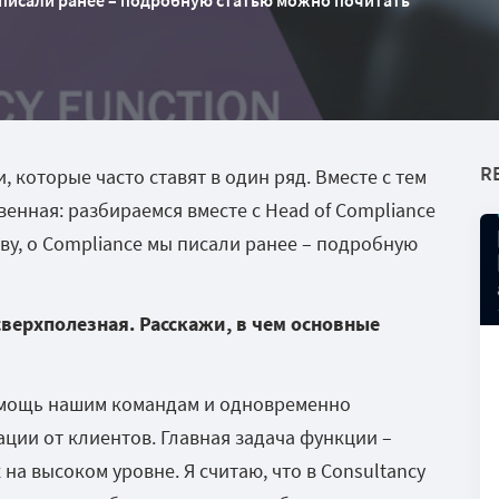
ы писали ранее – подробную статью можно почитать
R
, которые часто ставят в один ряд. Вместе с тем
венная: разбираемся вместе с Head of Compliance
ову, о Compliance мы писали ранее – подробную
сверхполезная. Расскажи, в чем основные
помощь нашим командам и одновременно
ации от клиентов. Главная задача функции –
а высоком уровне. Я считаю, что в Consultancy