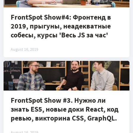
FrontSpot Show#4: Фронтенд в
2019, прыгуны, неадекватные
собесы, курсы 'Весь JS за час'
August 16, 2019
FrontSpot Show #3. Нужно ли
знать ES5, новые доки React, код
ревью, викторина СSS, GraphQL.
August 16, 2019