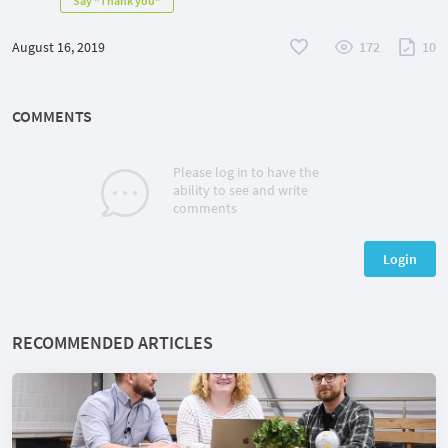
Say "Thank you"
August 16, 2019
172
10
COMMENTS
Please log in to have the
ability to see and write
comments
Login
RECOMMENDED ARTICLES