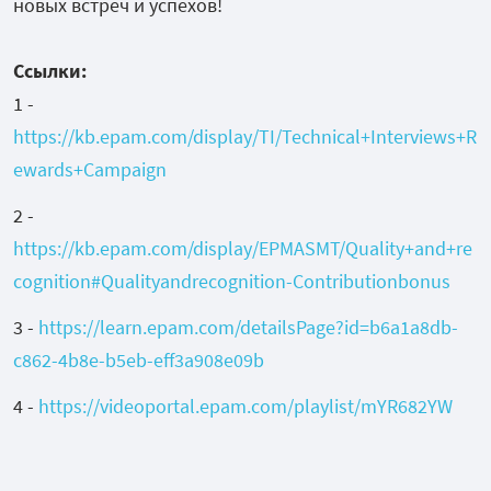
новых встреч и успехов!
Ссылки:
1 -
https://kb.epam.com/display/TI/Technical+Interviews+R
ewards+Campaign
2 -
https://kb.epam.com/display/EPMASMT/Quality+and+re
cognition#Qualityandrecognition-Contributionbonus
3 -
https://learn.epam.com/detailsPage?id=b6a1a8db-
c862-4b8e-b5eb-eff3a908e09b
4 -
https://videoportal.epam.com/playlist/mYR682YW