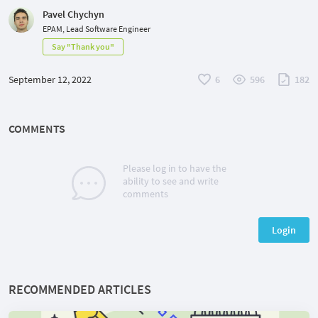
Pavel Chychyn
EPAM, Lead Software Engineer
Say "Thank you"
September 12, 2022
6
596
182
COMMENTS
Please log in to have the
ability to see and write
comments
Login
RECOMMENDED ARTICLES