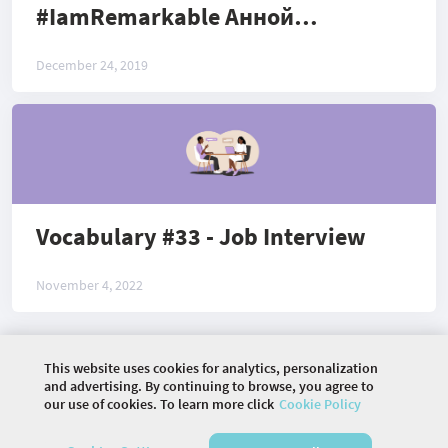
#IamRemarkable Анной
Бондаренко
December 24, 2019
Vocabulary #33 - Job Interview
November 4, 2022
This website uses cookies for analytics, personalization
©
2026 COMMUNITY COMPANY. ALL RIGHTS
and advertising. By continuing to browse, you agree to
RESERVED.
our use of cookies. To learn more click
Cookie Policy
HOME
ARTICLES
EVENTS
VIDEOS