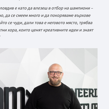
ловдив е като да влезеш в отбор на шампиони –
но, да се смеем много и да покоряваме върхове
йто се чуди, дали това е неговото място, трябва
отни хора, които ценят креативните идеи и знаят