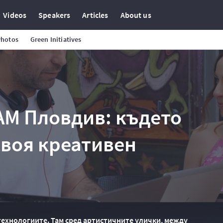
Videos
Speakers
Articles
About us
Photos
Green Initiatives
AM Пловдив: където
своя креативен
технологиите. Там сред артистичните улички, между