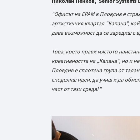
Николай Пенков, Senior Systems En
"Офисът на EPAM в Пловдив е стрaх
артистичния квартал "Капана", ко
дава възможност да се заредиш с 
Това, което прави мястото наистин
креативността на „Капана“, но и н
Пловдив е сплотена група от тала
споделяш идеи, да учиш и да обме
част от тази среда!
"