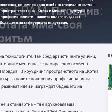
местенца, се намира едно особено специално кътче –
 пространството на „Котка и Мишка“ – културен и
 професионалисти – нашите колеги създават,
 бъдещето на софтуерната индустрия.
R
на технологиите. Там сред артистичните улички,
еативните местенца, се намира едно особено
 Пловдив. В коуъркинг пространството на „Котка
ентър за новите поколения професионалисти –
, развиват идеи и изграждат бъдещето на
 не и стандартна – тя е вдъхновяваща,
 духа на града. Дните в EPAM Пловдив не