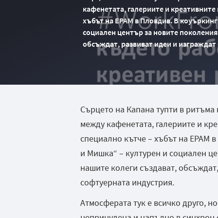
кафенетата, галериите и креативните 
хъбът на EPAM в Пловдив. В коуъркинг
социален център за новите поколения
обсъждат, развиват идеи и изграждат
Сърцето на Капана тупти в ритъма 
между кафенетата, галериите и кр
специално кътче – хъбът на EPAM в
и Мишка“ – културен и социален ц
нашите колеги създават, обсъждат
софтуерната индустрия.
Атмосферата тук е всичко друго, но
непринудена и напълно в синхрон с