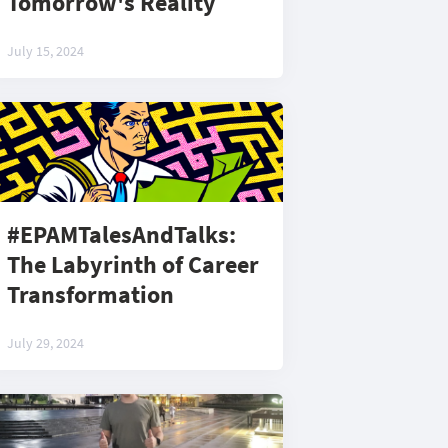
Tomorrow's Reality
July 15, 2024
#EPAMTalesAndTalks:
The Labyrinth of Career
Transformation
July 29, 2024