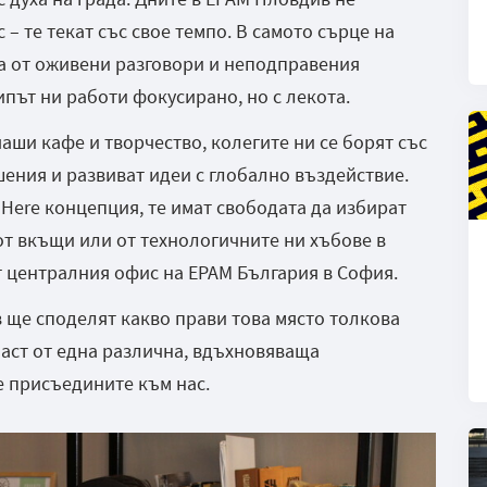
– те текат със свое темпо. В самото сърце на
ма от оживени разговори и неподправения
ипът ни работи фокусирано, но с лекота.
чаши кафе и творчество, колегите ни се борят със
ения и развиват идеи с глобално въздействие.
Here концепция, те имат свободата да избират
 от вкъщи или от технологичните ни хъбове в
от централния офис на EPAM България в София.
в ще споделят какво прави това място толкова
част от една различна, вдъхновяваща
е присъедините към нас.