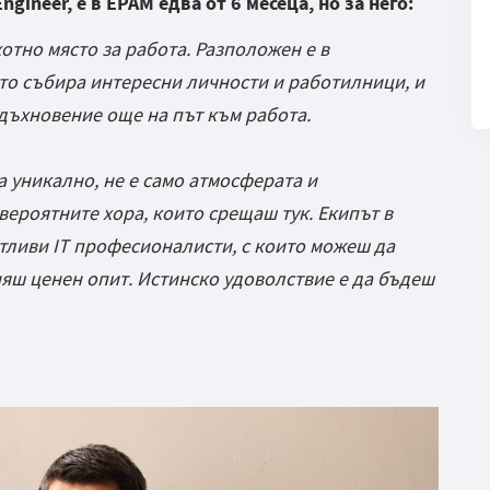
gineer, е в EPAM едва от 6 месеца, но за него:
отно място за работа. Разположен е в
йто събира интересни личности и работилници, и
вдъхновение още на път към работа.
а уникално, не е само атмосферата и
евероятните хора, които срещаш тук. Екипът в
нтливи IT професионалисти, с които можеш да
няш ценен опит. Истинско удоволствие е да бъдеш