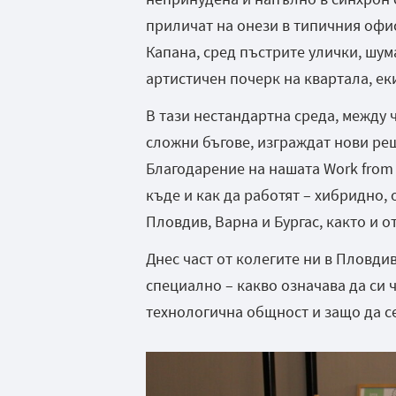
приличат на онези в типичния офис 
Капана, сред пъстрите улички, шу
артистичен почерк на квартала, ек
В тази нестандартна среда, между 
сложни бъгове, изграждат нови реш
Благодарение на нашата Work from 
къде и как да работят – хибридно,
Пловдив, Варна и Бургас, както и 
Днес част от колегите ни в Пловди
специално – какво означава да си 
технологична общност и защо да с