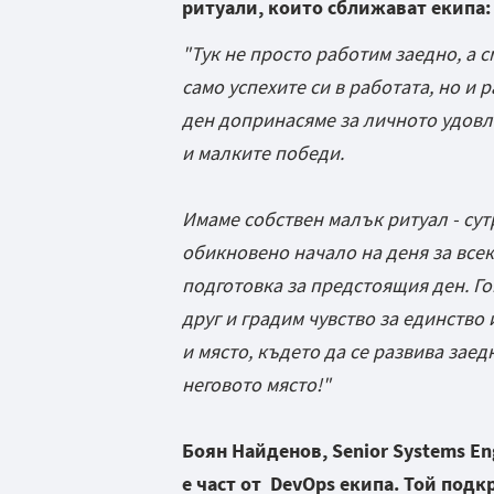
ритуали, които сближават екипа
"Тук не просто работим заедно, а 
само успехите си в работата, но и 
ден допринасяме за личното удовл
и малките победи.
Имаме собствен малък ритуал - сут
обикновено начало на деня за всеки
подготовка за предстоящия ден. Гов
друг и градим чувство за единство
и място, където да се развива заед
неговото място!"
Боян Найденов, Senior Systems En
е част от DevOps екипа. Той подк