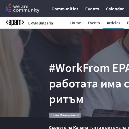
Communities
Events
Calendar
Home
Events
Articles
EPAM Bulgaria
#WorkFrom EP
работата има 
ритъм
Team Management
Сърцето на Капана тупти в ритъма на 