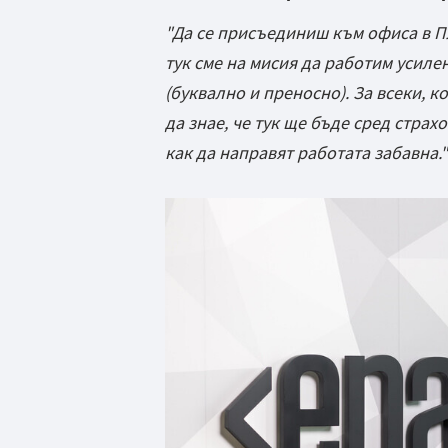
"Да се присъединиш към офиса в П
тук сме на мисия да работим усиле
(буквално и преносно). За всеки, ко
да знае, че тук ще бъде сред страх
как да направят работата забавна."