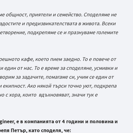
:
сме общност, приятели и семейство. Споделяме не
радостите и предизвикателствата в живота. Всеки
етворение, подкрепяме се и празнуваме големите
решното кафе, което пием заедно. То е повече от
 един от нас. То е време за споделяне, усмивки и
орим за задачите, помагаме си, учим се един от
 и екипност. Ако някой търси точно уют, подкрепа
но с хора, които вдъхновяват, значи тук е
gineer, е в компанията от 4 години и половина и
репя Петър, като споделя, че: