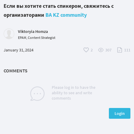
Если вы хотите стать спикером, свяжитесь с
организаторами
BA KZ community
Viktoryia Homza
EPAM, Content Strategist
January 31, 2024
2
307
111
COMMENTS
Please log in to have the
ability to see and write
comments
Login