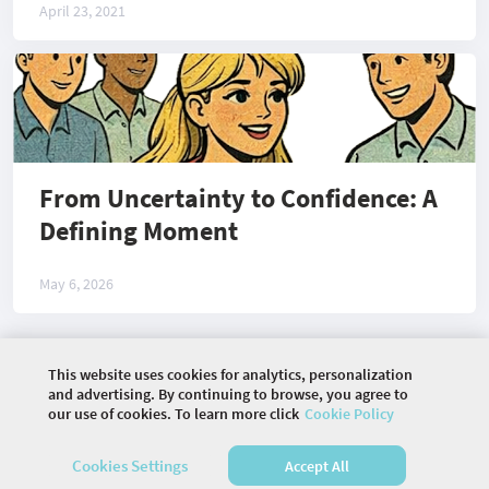
April 23, 2021
From Uncertainty to Confidence: A
Defining Moment
May 6, 2026
This website uses cookies for analytics, personalization
©
2026 COMMUNITY COMPANY. ALL RIGHTS
and advertising. By continuing to browse, you agree to
RESERVED.
our use of cookies. To learn more click
Cookie Policy
HOME
EVENTS
ARTICLES
CALENDAR
Cookies Settings
Accept All