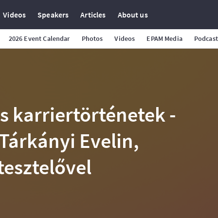
Videos
Speakers
Articles
About us
2026 Event Calendar
Photos
Videos
EPAM Media
Podcast
s karriertörténetek -
ú Tárkányi Evelin,
tesztelővel