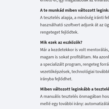
A te munkád miben változott legink
A tesztelés alapja, a minőség iránti fe
használható szoftvert adjunk át az ü
rengeteget fejlődtek.
Mik ezek az eszközök?
Már a kezdetekkor is volt mentorálás
magam is sokat profitáltam. Ma azon
a specializált program, rengeteg forrá
vezetőképzések, technológiai továb
irányba fejlődhet.
Miben változott leginkább a tesztelé
A manuális tesztelés önmagában hoss
mellé egy további irány: automatizál