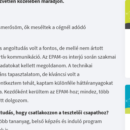
özvetlen közelében maradjon.
ismerősöm, ők meséltek a cégnél adódó
s angoltudás volt a fontos, de mellé nem ártott
tív kommunikáció. Az EPAM-os interjú során szakmai
ladatokat kellett megoldanom. A technikai
áns tapasztalatom, de kíváncsi volt a
tkeztem tehát, kaptam különféle háttéranyagokat
ra. Kezdőként kerültem az EPAM-hoz; mindez, több
 itt dolgozom.
ltudás, hogy csatlakozzon a tesztelői csapathoz?
több tananyag, belső képzés és induló program
k is.