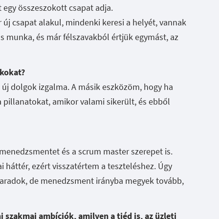
et egy összeszokott csapat adja.
 új csapat alakul, mindenki keresi a helyét, vannak
ös munka, és már félszavakból értjük egymást, az
akokat?
az új dolgok izgalma. A másik eszközöm, hogy ha
 pillanatokat, amikor valami sikerült, és ebből
menedzsmentet és a scrum master szerepet is.
i háttér, ezért visszatértem a teszteléshez. Úgy
maradok, de menedzsment irányba megyek tovább,
szakmai ambíciók, amilyen a tiéd is, az üzleti