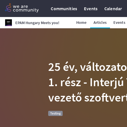
Communities
Events
Calendar
Home
Articles
Events
EPAM Hungary Meets you!
25 év, változato
1. rész - Interj
vezető szoftver
Testing