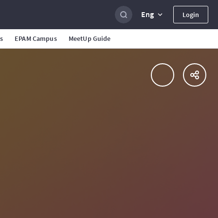
Eng
Login
s
EPAM Campus
MeetUp Guide