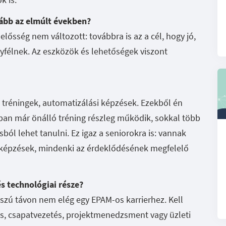
ább az elmúlt években?
lelősség nem változott: továbbra is az a cél, hogy jó,
gyfélnek. Az eszközök és lehetőségek viszont
, tréningek, automatizálási képzések. Ezekből én
ban már önálló tréning részleg működik, sokkal több
sból lehet tanulni. Ez igaz a seniorokra is: vannak
bképzések, mindenki az érdeklődésének megfelelő
s technológiai része?
zú távon nem elég egy EPAM-os karrierhez. Kell
ás, csapatvezetés, projektmenedzsment vagy üzleti