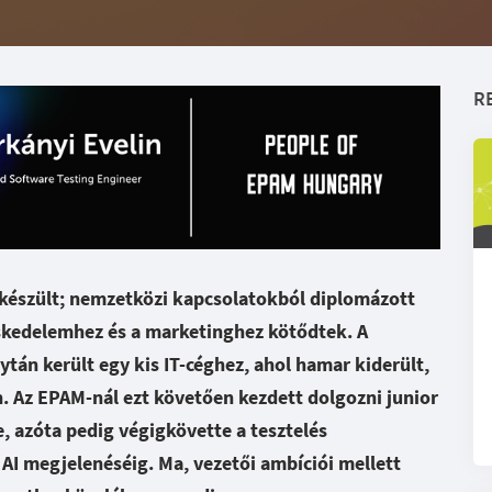
R
 készült; nemzetközi kapcsolatokból diplomázott
skedelemhez és a marketinghez kötődtek. A
ytán került egy kis IT-céghez, ahol hamar kiderült,
n. Az EPAM-nál ezt követően kezdett dolgozni junior
, azóta pedig végigkövette a tesztelés
 AI megjelenéséig. Ma, vezetői ambíciói mellett