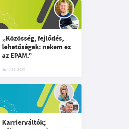
„Közösség, fejlődés,
lehetőségek: nekem ez
az EPAM.”
June 26, 2020
Karrierváltók;