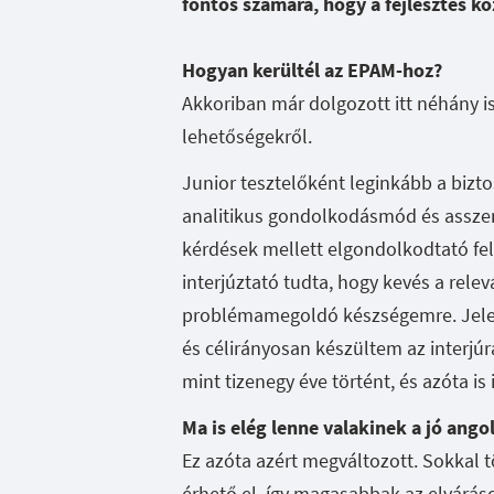
fontos számára, hogy a fejlesztés k
Hogyan kerültél az EPAM-hoz?
Akkoriban már dolgozott itt néhány 
lehetőségekről.
Junior tesztelőként leginkább a bizto
analitikus gondolkodásmód és asszer
kérdések mellett elgondolkodtató fe
interjúztató tudta, hogy kevés a relev
problémamegoldó készségemre. Jelen
és célirányosan készültem az interjú
mint tizenegy éve történt, és azóta is
Ma is elég lenne valakinek a jó ango
Ez azóta azért megváltozott. Sokkal 
érhető el, így magasabbak az elváráso