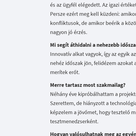
és az ügyfél elégedett. Az igazi érték
Persze ezért meg kell küzdeni: amikor
konfliktusok, de amikor beérik a köz
nagyon jó érzés.
Mi segít áthidalni a nehezebb idősz
Innovatív alkat vagyok, így az egyik 
nehéz időszak jön, felidézem azokat a
merítek erőt.
Merre tartasz most szakmailag?
Néhány éve kipróbálhattam a projekt
Szerettem, de hiányzott a technológia
képzelem a jövőmet, hogy tesztelő 
tesztmenedzserként.
Hogyan valósulhatnak meg az egyéni 