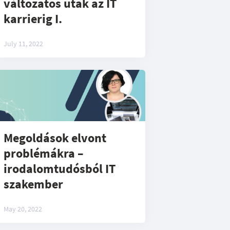
változatos utak az IT
karrierig I.
July 11, 2022
Megoldások elvont
problémákra –
irodalomtudósból IT
szakember
May 20, 2022