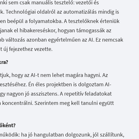
nki sem csak manuális tesztelő: vezetői és
k. Technológiai oldalról az automatizálás mindig is
en beépül a folyamatokba. A tesztelőknek érteniük
ljanak el hibakereséskor, hogyan támogassák az
bb változás azonban egyértelműen az AI. Ez nemcsak
t új fejezethez vezette.
kra?
átjuk, hogy az AI-t nem lehet magára hagyni. Az
lesztéséhez. Én éles projektben is dolgoztam AI-
gy nagyon jó asszisztens. A repetitív feladatokat
 koncentrálni. Szerintem meg kell tanulni együtt
lőként?
működik: ha jó hangulatban dolgozunk, jól szállítunk,