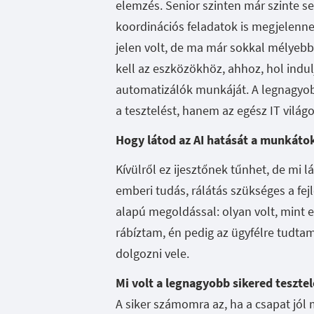
elemzés. Senior szinten már szinte se
koordinációs feladatok is megjelenne
jelen volt, de ma már sokkal mélyebb
kell az eszközökhöz, ahhoz, hol indu
automatizálók munkáját. A legnagyo
a tesztelést, hanem az egész IT világo
Hogy látod az AI hatását a munkáto
Kívülről ez ijesztőnek tűnhet, de mi l
emberi tudás, rálátás szükséges a fej
alapú megoldással: olyan volt, mint e
rábíztam, én pedig az ügyfélre tudtam
dolgozni vele.
Mi volt a legnagyobb sikered teszte
A siker számomra az, ha a csapat jól 