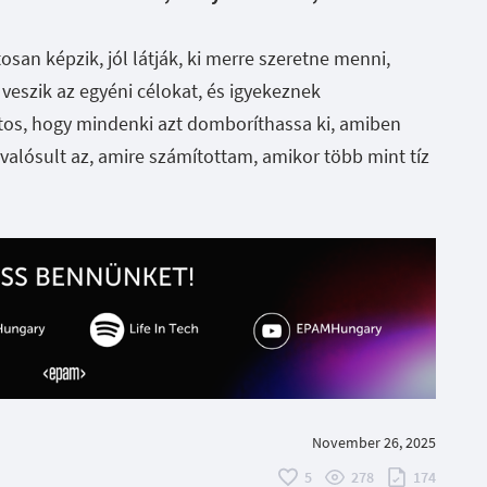
osan képzik, jól látják, ki merre szeretne menni,
veszik az egyéni célokat, és igyekeznek
tos, hogy mindenki azt domboríthassa ki, amiben
gvalósult az, amire számítottam, amikor több mint tíz
November 26, 2025
5
278
174