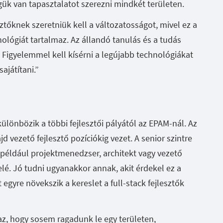
gük van tapasztalatot szerezni mindkét területen.
esztőknek szeretniük kell a változatosságot, mivel ez a
hnológiát tartalmaz. Az állandó tanulás és a tudás
t. Figyelemmel kell kísérni a legújabb technológiákat
ajátítani.”
 különbözik a többi fejlesztői pályától az EPAM-nál. Az
majd vezető fejlesztő pozíciókig vezet. A senior szintre
 például projektmenedzser, architekt vagy vezető
lé. Jó tudni ugyanakkor annak, akit érdekel ez a
 egyre növekszik a kereslet a full-stack fejlesztők
e az, hogy sosem ragadunk le egy területen,