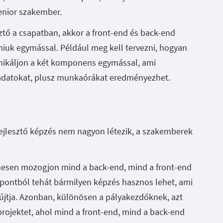
senior szakember.
sztő a csapatban, akkor a front-end és back-end
iuk egymással. Például meg kell tervezni, hogyan
nikáljon a két komponens egymással, ami
feladatokat, plusz munkaórákat eredményezhet.
fejlesztő képzés nem nagyon létezik, a szakemberek
mesen mozogjon mind a back-end, mind a front-end
mpontból tehát bármilyen képzés hasznos lehet, ami
újtja. Azonban, különösen a pályakezdőknek, azt
rojektet, ahol mind a front-end, mind a back-end