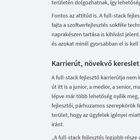
területén dolgozhatnak, így lehetősé
Fontos az attitűd is. A full-stack fejl
fajta a szoftverfejlesztés sokféle tec
naprakészen tartása is kihívást jelen
és azokat minél gyorsabban el is kell s
Karrierút, növekvő kereslet
A full-stack fejlesztő karrierútja nem
út itt is a junior, a medior, a senior, 
lépve már több lehetőség nyílik meg,
fejlesztői, párhuzamos szerepkörök fe
terület, hogy az ügyfelek igényei miatt
iránt.
„A full-stack fejlesztés legjobb rész