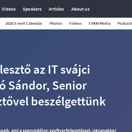
Videos
Speakers
Articles
About us
2026 Event Calendar
Photos
Videos
EPAM Media
Podcast
lesztő az IT svájci
ó Sándor, Senior
ztővel beszélgettünk
ozik, ami a szenvedélye; szoftverfejlesztéssel. Ugyanakkor