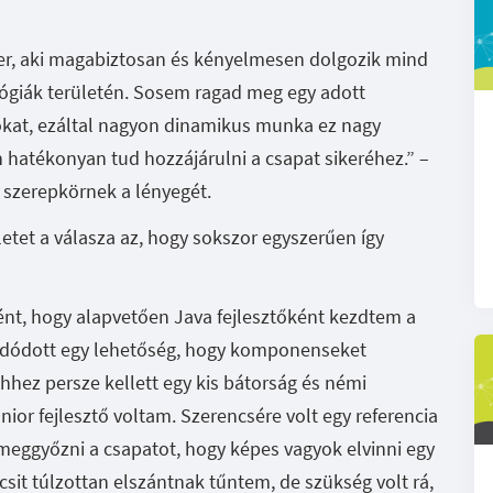
ber, aki magabiztosan és kényelmesen dolgozik mind
lógiák területén. Sosem ragad meg egy adott
okat, ezáltal nagyon dinamikus munka ez nagy
en hatékonyan tud hozzájárulni a csapat sikeréhez.” –
a szerepkörnek a lényegét.
rületet a válasza az, hogy sokszor egyszerűen így
ént, hogy alapvetően Java fejlesztőként kezdtem a
 adódott egy lehetőség, hogy komponenseket
 Ehhez persze kellett egy kis bátorság és némi
ior fejlesztő voltam. Szerencsére volt egy referencia
eggyőzni a csapatot, hogy képes vagyok elvinni egy
icsit túlzottan elszántnak tűntem, de szükség volt rá,