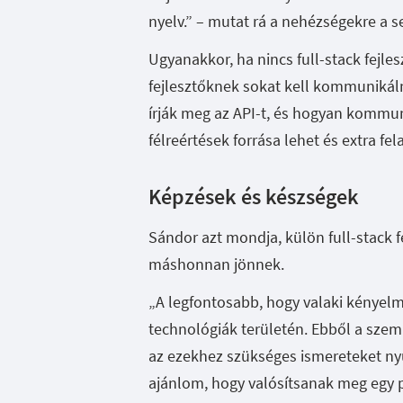
nyelv.” – mutat rá a nehézségekre a 
Ugyanakkor, ha nincs full-stack fejle
fejlesztőknek sokat kell kommunikáln
írják meg az API-t, és hogyan kommu
félreértések forrása lehet és extra 
Képzések és készségek
Sándor azt mondja, külön full-stack 
máshonnan jönnek.
„A legfontosabb, hogy valaki kényel
technológiák területén. Ebből a sze
az ezekhez szükséges ismereteket ny
ajánlom, hogy valósítsanak meg egy p