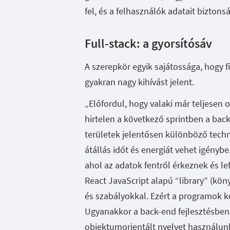
fel, és a felhasználók adatait bizton
Full-stack: a gyorsítósáv
A szerepkör egyik sajátossága, hogy fi
gyakran nagy kihívást jelent.
„Előfordul, hogy valaki már teljesen 
hirtelen a következő sprintben a back
területek jelentősen különböző tech
átállás időt és energiát vehet igénybe
ahol az adatok fentről érkeznek és l
React JavaScript alapú “library” (kön
és szabályokkal. Ezért a programok k
Ugyanakkor a back-end fejlesztésben,
objektumorientált nyelvet használunk