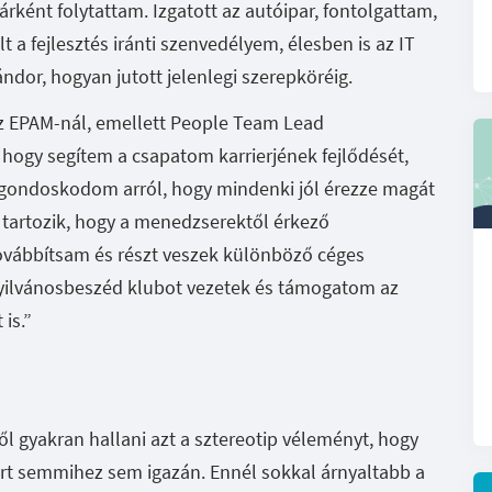
rként folytattam. Izgatott az autóipar, fontolgattam,
t a fejlesztés iránti szenvedélyem, élesben is az IT
Sándor, hogyan jutott jelenlegi szerepköréig.
az EPAM-nál, emellett People Team Lead
 hogy segítem a csapatom karrierjének fejlődését,
gondoskodom arról, hogy mindenki jól érezze magát
é tartozik, hogy a menedzserektől érkező
ovábbítsam és részt veszek különböző céges
yilvánosbeszéd klubot vezetek és támogatom az
is.”
ről gyakran hallani azt a sztereotip véleményt, hogy
ért semmihez sem igazán. Ennél sokkal árnyaltabb a