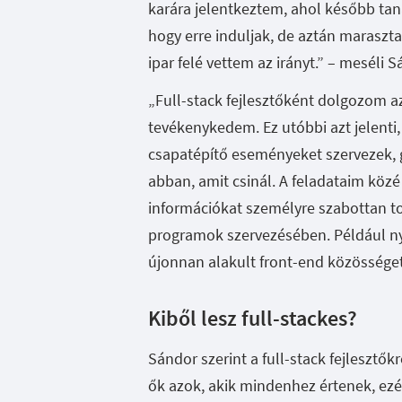
karára jelentkeztem, ahol később taná
hogy erre induljak, de aztán marasztal
ipar felé vettem az irányt.” – meséli 
„Full-stack fejlesztőként dolgozom 
tevékenykedem. Ez utóbbi azt jelenti,
csapatépítő eseményeket szervezek, 
abban, amit csinál. A feladataim köz
információkat személyre szabottan t
programok szervezésében. Például n
újonnan alakult front-end közösséget 
Kiből lesz full-stackes?
Sándor szerint a full-stack fejlesztők
ők azok, akik mindenhez értenek, ez