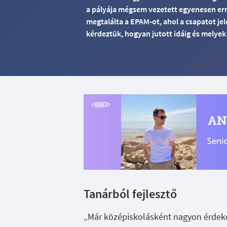
a pályája mégsem vezetett egyenesen erre
megtalálta a EPAM-ot, ahol a csapatot jele
kérdeztük, hogyan jutott idáig és melyek
Tanárból fejlesztő
„Már középiskolásként nagyon érdekelt