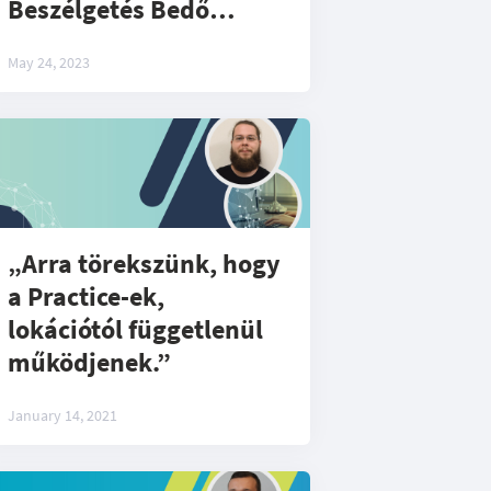
Beszélgetés Bedő
Sándor, senior
May 24, 2023
szoftverfejlesztővel
„Arra törekszünk, hogy
a Practice-ek,
lokációtól függetlenül
működjenek.”
January 14, 2021