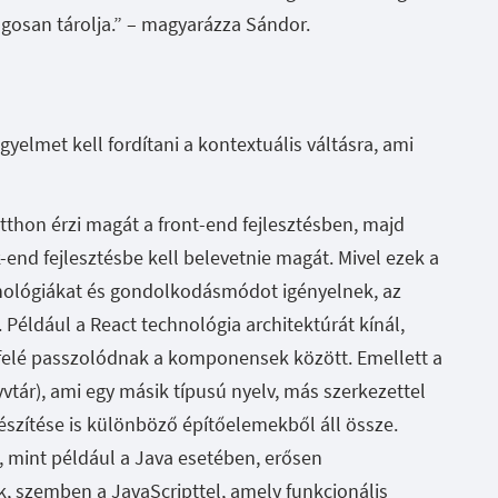
ságosan tárolja.” – magyarázza Sándor.
gyelmet kell fordítani a kontextuális váltásra, ami
otthon érzi magát a front-end fejlesztésben, majd
-end fejlesztésbe kell belevetnie magát. Mivel ezek a
nológiákat és gondolkodásmódot igényelnek, az
. Például a React technológia architektúrát kínál,
efelé passzolódnak a komponensek között. Emellett a
yvtár), ami egy másik típusú nyelv, más szerkezettel
észítése is különböző építőelemekből áll össze.
 mint például a Java esetében, erősen
, szemben a JavaScripttel, amely funkcionális