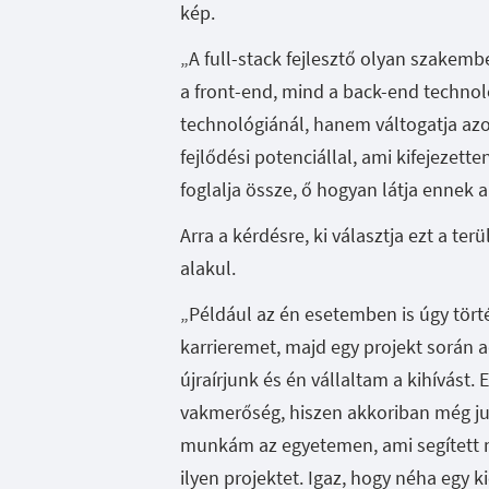
kép.
„A full-stack fejlesztő olyan szakem
a front-end, mind a back-end techno
technológiánál, hanem váltogatja az
fejlődési potenciállal, ami kifejezett
foglalja össze, ő hogyan látja ennek 
Arra a kérdésre, ki választja ezt a te
alakul.
„Például az én esetemben is úgy tört
karrieremet, majd egy projekt során
újraírjunk és én vállaltam a kihívást.
vakmerőség, hiszen akkoriban még jun
munkám az egyetemen, ami segített m
ilyen projektet. Igaz, hogy néha egy k