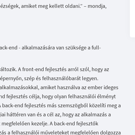
hézségek, amiket meg kellett oldani.” – mondja,
back-end - alkalmazására van szüksége a full-
ltozik. A front-end fejlesztés arról szól, hogy az
képernyőn, szép és felhasználóbarát legyen.
alkalmazásokkal, amiket használva az ember ideges
nd fejlesztés célja, hogy olyan felhasználói élményt
A back-end fejlesztés más szemszögből közelíti meg a
iai háttéren van és a cél az, hogy az alkalmazás a
 megfelelően kezelje. A back-end fejlesztők
ás a felhasználói műveleteket megfelelően dolgozza