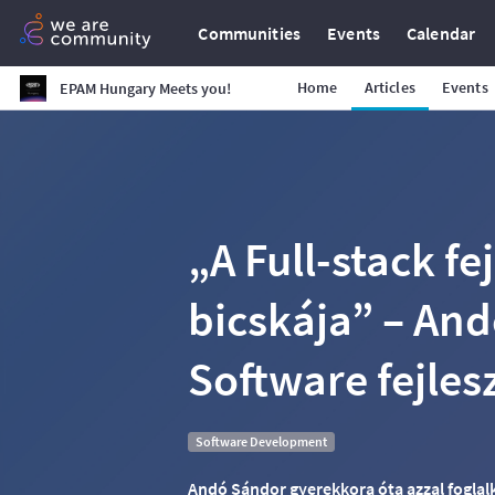
Communities
Events
Calendar
Home
Articles
Events
EPAM Hungary Meets you!
„A Full-stack fej
bicskája” – And
Software fejles
Software Development
Andó Sándor gyerekkora óta azzal foglalk