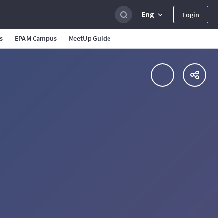
Eng
Login
s
EPAM Campus
MeetUp Guide