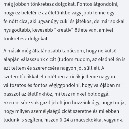
még jobban tönkretesz dolgokat. Fontos átgondolni,
hogy ez belefér-e az életünkbe vagy jobb lenne egy
felnőtt cica, aki ugyanúgy cuki és játékos, de már sokkal
nyugodtabb, kevesebb "kreatív" ötlete van, amivel
tönkretesz dolgokat.
A másik még általánosabb tanácsom, hogy ne külső
alapján válasszunk cicát (tudom-tudom, az elsőnél én is
ezt tettem és szerencsére nagyon jól sült el). A
szeterotípiákkal ellentétben a cicák jelleme nagyon
változatos és fontos végiggondolni, hogy valójában mi
passzol az életünkhöz, mi tesz minket boldoggá.
Szerencsére sok gazdijelölt jön hozzánk úgy, hogy tudja,
hogy milyen személyiségű cicát szeretne és mi ebben
tudunk is segíteni, hiszen 0-24 a macsekokkal vagyunk.