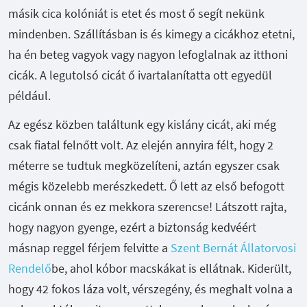
másik cica kolóniát is etet és most ő segít nekünk
mindenben. Szállításban is és kimegy a cicákhoz etetni,
ha én beteg vagyok vagy nagyon lefoglalnak az itthoni
cicák. A legutolsó cicát ő ivartalanítatta ott egyedül
például.
Az egész közben találtunk egy kislány cicát, aki még
csak fiatal felnőtt volt. Az elején annyira félt, hogy 2
méterre se tudtuk megközelíteni, aztán egyszer csak
mégis közelebb merészkedett. Ő lett az első befogott
cicánk onnan és ez mekkora szerencse! Látszott rajta,
hogy nagyon gyenge, ezért a biztonság kedvéért
másnap reggel férjem felvitte a
Szent Bernát Állatorvosi
Rendelő
be, ahol kóbor macskákat is ellátnak. Kiderült,
hogy 42 fokos láza volt, vérszegény, és meghalt volna a