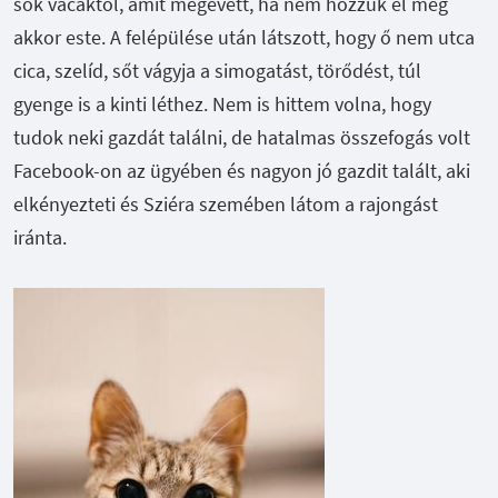
sok vacaktól, amit megevett, ha nem hozzuk el még
akkor este. A felépülése után látszott, hogy ő nem utca
cica, szelíd, sőt vágyja a simogatást, törődést, túl
gyenge is a kinti léthez. Nem is hittem volna, hogy
tudok neki gazdát találni, de hatalmas összefogás volt
Facebook-on az ügyében és nagyon jó gazdit talált, aki
elkényezteti és Sziéra szemében látom a rajongást
iránta.