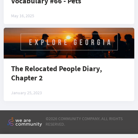
Vocabulary #66 - Pets
May 16, 2025
The Relocated People Diary,
Chapter 2
January 25, 2023
©
2026 COMMUNITY COMPANY. ALL RIGHTS
RESERVED.
HOME
ARTICLES
EVENTS