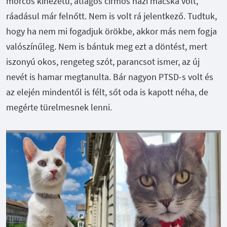
morcos kinézetű, átlagos cirmos házi macska volt,
ráadásul már felnőtt. Nem is volt rá jelentkező. Tudtuk,
hogy ha nem mi fogadjuk örökbe, akkor más nem fogja
valószínűleg. Nem is bántuk meg ezt a döntést, mert
iszonyú okos, rengeteg szót, parancsot ismer, az új
nevét is hamar megtanulta. Bár nagyon PTSD-s volt és
az elején mindentől is félt, sőt oda is kapott néha, de
megérte türelmesnek lenni.