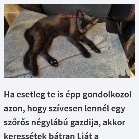
Ha esetleg te is épp gondolkozol
azon, hogy szívesen lennél egy
szőrős négylábú gazdija, akkor
keressétek bátran Liát a