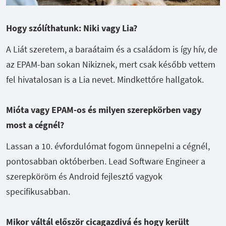
Hogy szólíthatunk: Niki vagy Lia?
A Liát szeretem, a baraátaim és a családom is így hív, de
az EPAM-ban sokan Nikiznek, mert csak később vettem
fel hivatalosan is a Lia nevet. Mindkettőre hallgatok.
Mióta vagy EPAM-os és milyen szerepkörben vagy
most a cégnél?
Lassan a 10. évfordulómat fogom ünnepelni a cégnél,
pontosabban októberben.
Lead Software Engineer a
szerepköröm és Android fejlesztő vagyok
specifikusabban.
Mikor váltál először cicagazdivá és hogy került