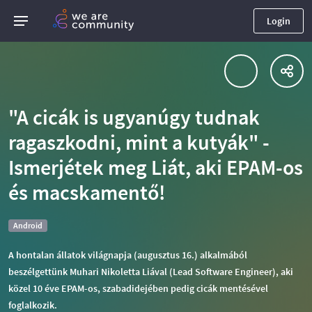
Login
"A cicák is ugyanúgy tudnak
ragaszkodni, mint a kutyák" -
Ismerjétek meg Liát, aki EPAM-os
és macskamentő!
Android
A hontalan állatok világnapja (augusztus 16.) alkalmából
beszélgettünk Muhari Nikoletta Liával (Lead Software Engineer), aki
közel 10 éve EPAM-os, szabadidejében pedig cicák mentésével
foglalkozik.