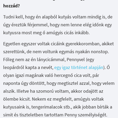
hozzád?
Tudni kell, hogy én alapból kutyás voltam mindig is, de
úgy éreztük férjemmel, hogy nem lenne elég időnk egy
kutyusra most meg ő amúgyis cicás inkább.
Egyetlen egyszer voltak cicáink gyerekkoromban, akiket
szerettünk, de nem voltunk egymás nyakán nonstop.
Főleg nem az én lánycicámmal, Pennyvel (egy
leopárdról kapta a nevét,
egy igaz történet alapján
). Ő
olyan igazi magának való hercegnő cica volt, pár
naponta úgy döntött, hogy megtisztel azzal, hogy velem
alszik. Illetve ha szomorú voltam, akkor odajött az
ölembe kicsit. Nekem ez megfelelt, amúgyis voltak
kutyusaink is, tengerimalacok stb., akik jobban bírták a
simit és tiszteletben tartottam Penny személyiségét.