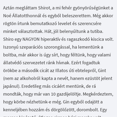
Aztán megláttam Shirot, a mi fehér gyönyörűségünket a
Noé Állatotthonnál és egyből beleszerettem. Még akkor
rögtön írtunk bemutatkozó levelet és szerencsére
minket választottak. Hát, jól belenyúltunk a tutiba.
Shiro egy NAGYON hiperaktív és ragaszkodó kiscica volt.
Iszonyú szeparációs szorongással, ha lementünk a
boltba, már akkor is úgy sírt, hogy féltünk, hogy valami
állatvédő szervezetet ránk hívnak.
Ezért fogadtuk
örökbe a második cicát az Illatos úti ebtelepről, Gint
(nem az alkoholról kapta a nevét, hanem ezüstöt jelent
japánul). Eredetileg más cicáért mentünk, de rá
mondták, hogy már van 10 gazdijelöltje. Megkérdeztem,
hogy körbe nézhetünk-e még. Gin egyből odajött a
kenneljében hozzám és dörgölőzött, dorombolt. Egy