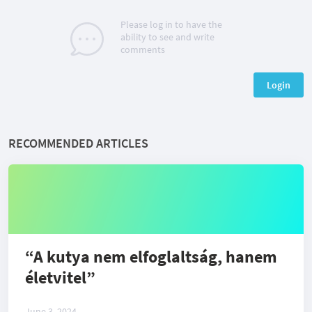
Please log in to have the
ability to see and write
comments
Login
RECOMMENDED ARTICLES
“A kutya nem elfoglaltság, hanem
életvitel”
June 3, 2024