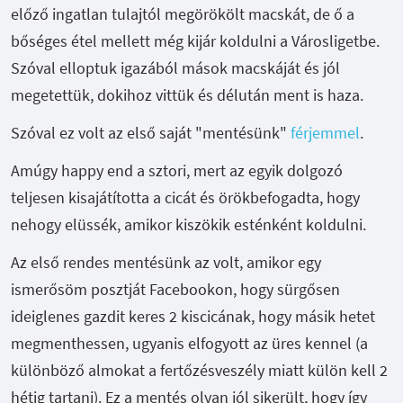
előző ingatlan tulajtól megörökölt macskát, de ő a
bőséges étel mellett még kijár koldulni a Városligetbe.
Szóval elloptuk igazából mások macskáját és jól
megetettük, dokihoz vittük és délután ment is haza.
Szóval ez volt az első saját "mentésünk"
férjemmel
.
Amúgy happy end a sztori, mert az egyik dolgozó
teljesen kisajátította a cicát és örökbefogadta, hogy
nehogy elüssék, amikor kiszökik esténként koldulni.
Az első rendes mentésünk az volt, amikor egy
ismerősöm posztját Facebookon, hogy sürgősen
ideiglenes gazdit keres 2 kiscicának, hogy másik hetet
megmenthessen, ugyanis elfogyott az üres kennel (a
különböző almokat a fertőzésveszély miatt külön kell 2
hétig tartani). Ez a mentés olyan jól sikerült, hogy így