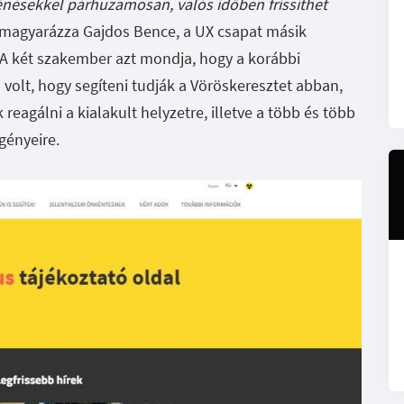
énésekkel párhuzamosan, valós időben frissíthet
magyarázza Gajdos Bence, a UX csapat másik
. A két szakember azt mondja, hogy a korábbi
 volt, hogy segíteni tudják a Vöröskeresztet abban,
eagálni a kialakult helyzetre, illetve a több és több
gényeire.