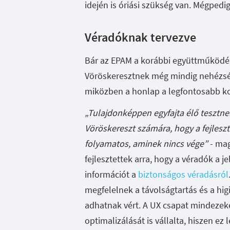
idején is óriási szükség van. Mégpedi
Véradóknak tervezve
Bár az EPAM a korábbi együttműködés 
Vöröskeresztnek még mindig nehézség
miközben a honlap a legfontosabb k
„Tulajdonképpen egyfajta élő tesztnek 
Vöröskereszt számára, hogy a fejlesz
folyamatos, aminek nincs vége”
- mag
fejlesztettek arra, hogy a véradók a 
információt a
biztonságos véradásról
megfelelnek a távolságtartás és a higi
adhatnak vért. A UX csapat mindezeke
optimalizálását is vállalta, hiszen e