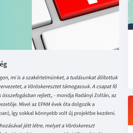
ség
, mi is a szakértelmünket, a tudásunkat állítottuk
rvezetet, a Vöröskeresztet támogassuk. A csapat fő
s összefogásban rejlett„
- mondja Radányi Zoltán, az
zetője. Mivel az EPAM évek óta dolgozik a
ban), így sokkal könnyebb volt új projektbe kezdeni.
hozásával jött létre, melyet a Vöröskereszt