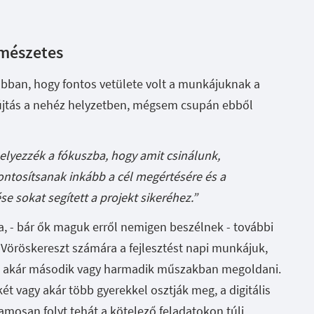
rmészetes
abban, hogy fontos vetülete volt a munkájuknak a
újtás a nehéz helyzetben, mégsem csupán ebből
helyezzék a fókuszba, hogy amit csinálunk,
pontosítsanak inkább a cél megértésére és a
e sokat segített a projekt sikeréhez.”
a, - bár ők maguk erről nemigen beszélnek - további
 Vöröskereszt számára a fejlesztést napi munkájuk,
ett, akár második vagy harmadik műszakban megoldani.
ét vagy akár több gyerekkel osztják meg, a digitális
zamosan folyt tehát a kötelező feladatokon túli