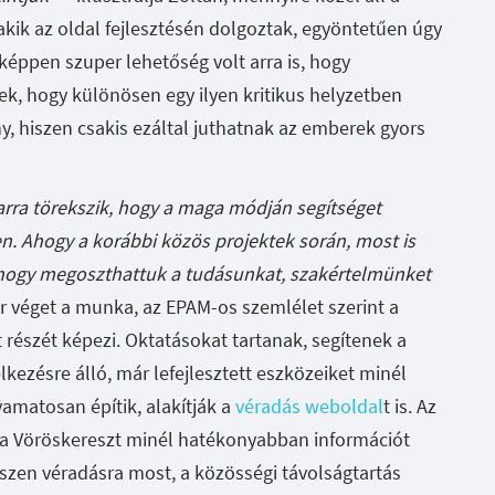
kik az oldal fejlesztésén dolgoztak, egyöntetűen úgy
képpen szuper lehetőség volt arra is, hogy
k, hogy különösen egy ilyen kritikus helyzetben
y, hiszen csakis ezáltal juthatnak az emberek gyors
rra törekszik, hogy a maga módján segítséget
. Ahogy a korábbi közös projektek során, most is
 hogy megoszthattuk a tudásunkat, szakértelmünket
 véget a munka, az EPAM-os szemlélet szerint a
t részét képezi. Oktatásokat tartanak, segítenek a
kezésre álló, már lefejlesztett eszközeiket minél
yamatosan építik, alakítják a
véradás weboldal
t is. Az
d a Vöröskereszt minél hatékonyabban információt
iszen véradásra most, a közösségi távolságtartás