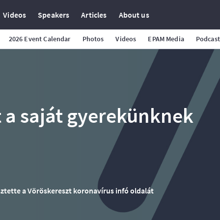
Videos
Speakers
Articles
About us
2026 Event Calendar
Photos
Videos
EPAM Media
Podcast
t a saját gyerekünknek
ztette a Vöröskereszt koronavírus infó oldalát