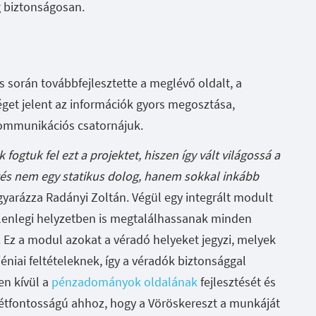
g biztonságosan.
során továbbfejlesztette a meglévő oldalt, a
et jelent az információk gyors megosztása,
ommunikációs csatornájuk.
fogtuk fel ezt a projektet, hiszen így vált világossá a
tés nem egy statikus dolog, hanem sokkal inkább
yarázza Radányi Zoltán. Végül egy integrált modult
jelenlegi helyzetben is megtalálhassanak minden
. Ez a modul azokat a véradó helyeket jegyzi, melyek
éniai feltételeknek, így a véradók biztonsággal
n kívül a
pénzadományok oldalának
fejlesztését és
z létfontosságú ahhoz, hogy a Vöröskereszt a munkáját