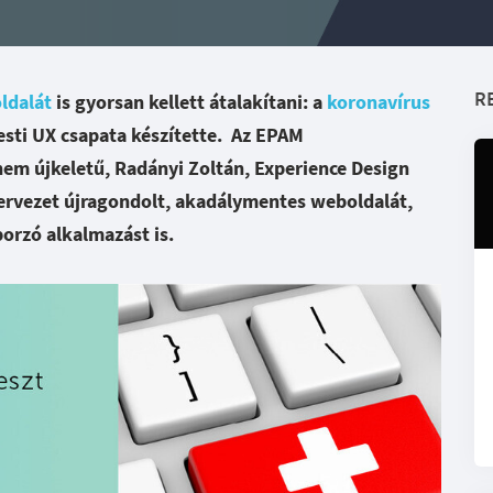
R
ldalát
is gyorsan kellett átalakítani: a
koronavírus
sti UX csapata készítette.
Az EPAM
em újkeletű, Radányi Zoltán, Experience Design
szervezet újragondolt, akadálymentes weboldalát,
orzó alkalmazást is.