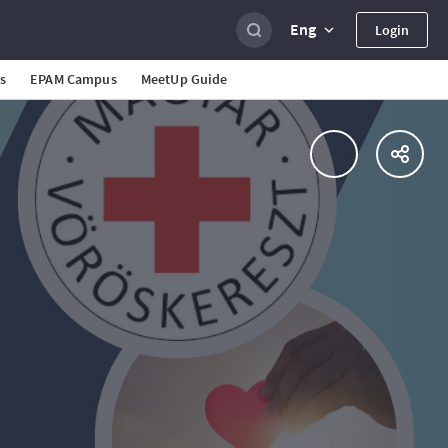
Eng
Login
s
EPAM Campus
MeetUp Guide