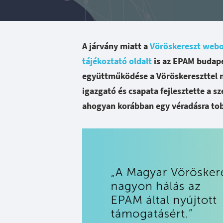
A járvány miatt a
Vöröskereszt webo
tájékoztató oldalt
is az EPAM budape
együttműködése a Vöröskereszttel n
igazgató és csapata fejlesztette a 
ahogyan korábban egy véradásra tob