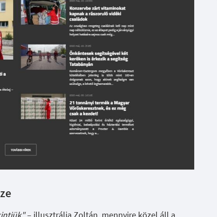
sze
intjük"
– illusztrálja Zoltán, mennyire közel áll a