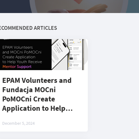
ECOMMENDED ARTICLES
EPAM Volunteers and
Fundacja MOCni
PoMOCni Create
Application to Help
Youth in Difficult Life
December 5, 2024
Circumstances Receive
Mentor Support