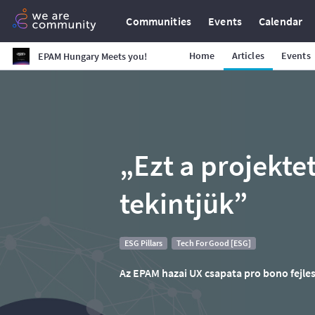
Communities
Events
Calendar
Home
Articles
Events
EPAM Hungary Meets you!
„Ezt a projekte
tekintjük”
ESG Pillars
Tech For Good [ESG]
Az EPAM hazai UX csapata pro bono fejles