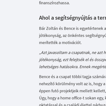
finanszírozhassa.
Ahol a segítségnyújtás a te
Bár Zoltán és Bence is egyetértenek 
jótékonyság, az önkéntes segítségny
merítették a motivációt.
„Azt javasoltam a csapatnak, ne azt 
jótékonyság, ezt felejtsék el és össz
lehetséges hatásokra. Ennek megértés
Bence és a csapat többi tagja számár
nehezítő körülmény volt az is, hogy a
éppen futó projektjeik mellett kell
Úgy, hogy a home office-t sokan egy, k
oktatással és a családi élettel párhu