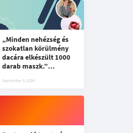
„Minden nehézség és
szokatlan körülmény
dacára elkészült 1000
darab maszk.”
Megvalósult egy
September 5, 2020
különleges projekt