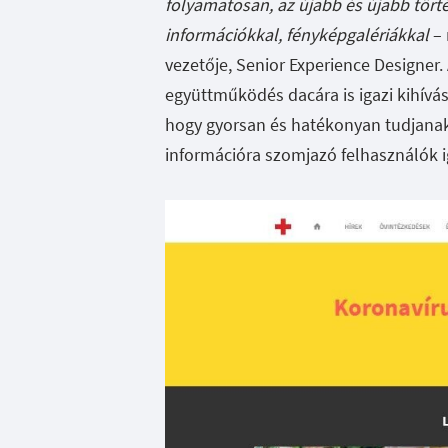
folyamatosan, az újabb és újabb tört
információkkal, fényképgalériákkal
– 
vezetője, Senior Experience Designer
együttműködés dacára is igazi kihívás
hogy gyorsan és hatékonyan tudjanak r
információra szomjazó felhasználók i