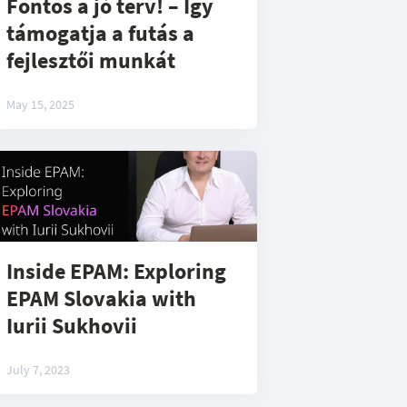
Fontos a jó terv! – Így
támogatja a futás a
fejlesztői munkát
May 15, 2025
Inside EPAM: Exploring
EPAM Slovakia with
Iurii Sukhovii
July 7, 2023