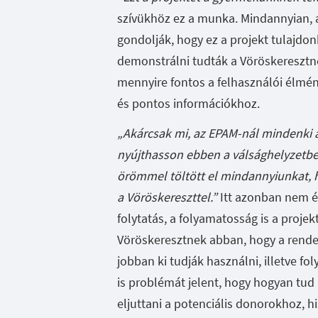
szívükhöz ez a munka. Mindannyian, a
gondolják, hogy ez a projekt tulajdon
demonstrálni tudták a Vöröskeresztne
mennyire fontos a felhasználói élmén
és pontos információkhoz.
„Akárcsak mi, az EPAM-nál mindenki a
nyújthasson ebben a válsághelyzetben
örömmel töltött el mindannyiunkat,
a Vöröskereszttel.”
Itt azonban nem ér
folytatás, a folyamatosság is a projek
Vöröskeresztnek abban, hogy a rendel
jobban ki tudják használni, illetve fol
is problémát jelent, hogy hogyan tu
eljuttani a potenciális donorokhoz, h