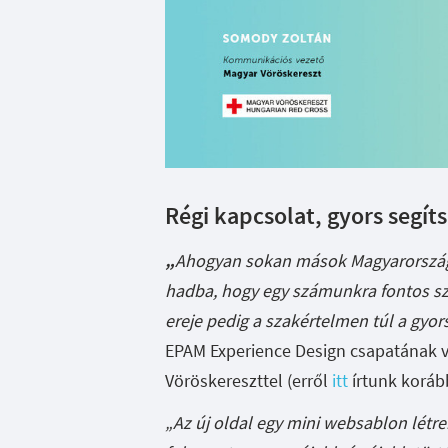
Régi kapcsolat, gyors segít
„
Ahogyan sokan mások Magyarországon
hadba, hogy egy számunkra fontos sze
ereje pedig a szakértelmen túl a gyor
EPAM Experience Design csapatának ve
Vöröskereszttel (erről
itt
írtunk koráb
„Az új oldal egy mini websablon létre