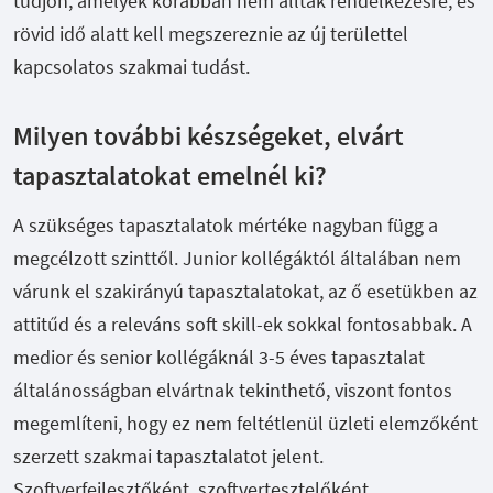
tudjon, amelyek korábban nem álltak rendelkezésre, és
rövid idő alatt kell megszereznie az új területtel
kapcsolatos szakmai tudást.
Milyen további készségeket, elvárt
tapasztalatokat emelnél ki?
A szükséges tapasztalatok mértéke nagyban függ a
megcélzott szinttől. Junior kollégáktól általában nem
várunk el szakirányú tapasztalatokat, az ő esetükben az
attitűd és a releváns soft skill-ek sokkal fontosabbak. A
medior és senior kollégáknál 3-5 éves tapasztalat
általánosságban elvártnak tekinthető, viszont fontos
megemlíteni, hogy ez nem feltétlenül üzleti elemzőként
szerzett szakmai tapasztalatot jelent.
Szoftverfejlesztőként, szoftvertesztelőként,