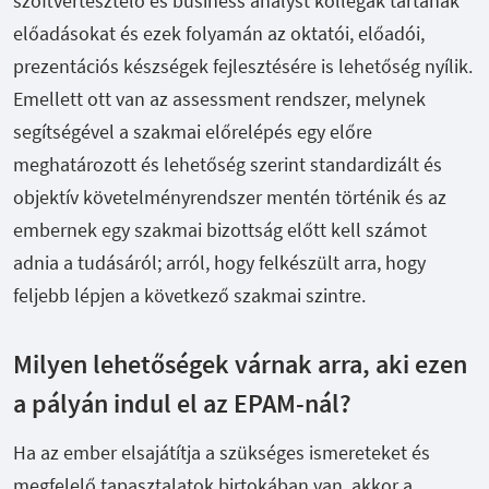
szoftvertesztelő és business analyst kollégák tartanak
előadásokat és ezek folyamán az oktatói, előadói,
prezentációs készségek fejlesztésére is lehetőség nyílik.
Emellett ott van az assessment rendszer, melynek
segítségével a szakmai előrelépés egy előre
meghatározott és lehetőség szerint standardizált és
objektív követelményrendszer mentén történik és az
embernek egy szakmai bizottság előtt kell számot
adnia a tudásáról; arról, hogy felkészült arra, hogy
feljebb lépjen a következő szakmai szintre.
Milyen lehetőségek várnak arra, aki ezen
a pályán indul el az EPAM-nál?
Ha az ember elsajátítja a szükséges ismereteket és
megfelelő tapasztalatok birtokában van, akkor a