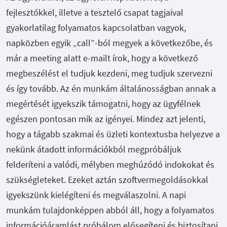
fejlesztőkkel, illetve a tesztelő csapat tagjaival
gyakorlatilag folyamatos kapcsolatban vagyok,
napközben egyik „call”-ból megyek a következőbe, és
már a meeting alatt e-mailt írok, hogy a következő
megbeszélést el tudjuk kezdeni, meg tudjuk szervezni
és így tovább. Az én munkám általánosságban annak a
megértését igyekszik támogatni, hogy az ügyfélnek
egészen pontosan mik az igényei. Mindez azt jelenti,
hogy a tágabb szakmai és üzleti kontextusba helyezve a
nekünk átadott információkból megpróbáljuk
felderíteni a valódi, mélyben meghúzódó indokokat és
szükségleteket. Ezeket aztán szoftvermegoldásokkal
igyekszünk kielégíteni és megválaszolni. A napi
munkám tulajdonképpen abból áll, hogy a folyamatos
információáramlást próbálom elősegíteni és biztosítani