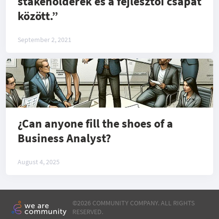
stakeholderek és a fejlesztői csapat
között.”
September 2, 2021
¿Can anyone fill the shoes of a
Business Analyst?
August 4, 2025
©
2026 COMMUNITY COMPANY. ALL RIGHTS
RESERVED.