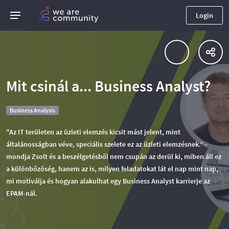
Login
Mit csinál a... Business Analyst?
Business Analysis
"Az IT területen az üzleti elemzés kicsit mást jelent, mint
általánosságban véve, speciális szelete ez az üzleti elemzésnek.” -
mondja Zsolt és a beszélgetésből nem csupán az derül ki, miben áll ez
a különbőzőség, hanem az is, milyen feladatokat lát el nap mint nap,
mi motiválja és hogyan alakulhat egy Business Analyst karrierje az
EPAM-nál.