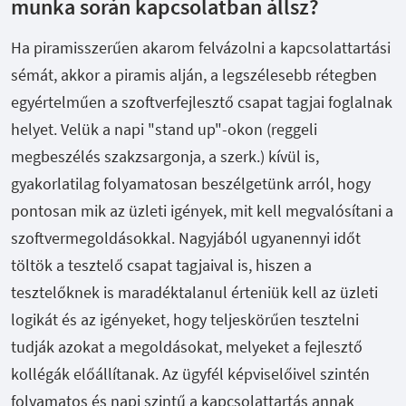
munka során kapcsolatban állsz?
Ha piramisszerűen akarom felvázolni a kapcsolattartási
sémát, akkor a piramis alján, a legszélesebb rétegben
egyértelműen a szoftverfejlesztő csapat tagjai foglalnak
helyet. Velük a napi "stand up"-okon (reggeli
megbeszélés szakzsargonja, a szerk.) kívül is,
gyakorlatilag folyamatosan beszélgetünk arról, hogy
pontosan mik az üzleti igények, mit kell megvalósítani a
szoftvermegoldásokkal. Nagyjából ugyanennyi időt
töltök a tesztelő csapat tagjaival is, hiszen a
tesztelőknek is maradéktalanul érteniük kell az üzleti
logikát és az igényeket, hogy teljeskörűen tesztelni
tudják azokat a megoldásokat, melyeket a fejlesztő
kollégák előállítanak. Az ügyfél képviselőivel szintén
folyamatos és napi szintű a kapcsolattartás annak