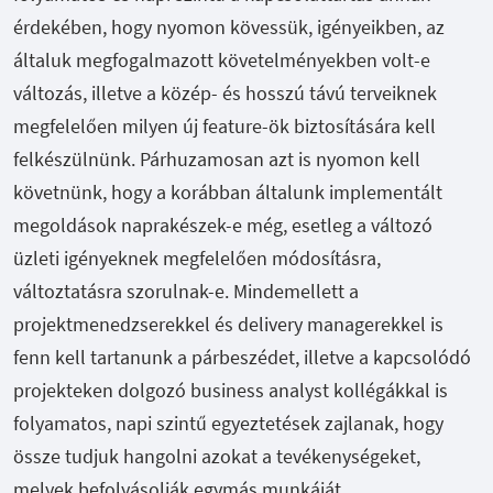
érdekében, hogy nyomon kövessük, igényeikben, az
általuk megfogalmazott követelményekben volt-e
változás, illetve a közép- és hosszú távú terveiknek
megfelelően milyen új feature-ök biztosítására kell
felkészülnünk. Párhuzamosan azt is nyomon kell
követnünk, hogy a korábban általunk implementált
megoldások naprakészek-e még, esetleg a változó
üzleti igényeknek megfelelően módosításra,
változtatásra szorulnak-e. Mindemellett a
projektmenedzserekkel és delivery managerekkel is
fenn kell tartanunk a párbeszédet, illetve a kapcsolódó
projekteken dolgozó business analyst kollégákkal is
folyamatos, napi szintű egyeztetések zajlanak, hogy
össze tudjuk hangolni azokat a tevékenységeket,
melyek befolyásolják egymás munkáját.