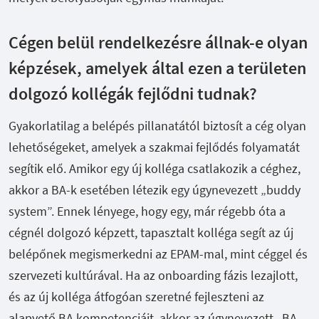
Cégen belül rendelkezésre állnak-e olyan
képzések, amelyek által ezen a területen
dolgozó kollégák fejlődni tudnak?
Gyakorlatilag a belépés pillanatától biztosít a cég olyan
lehetőségeket, amelyek a szakmai fejlődés folyamatát
segítik elő. Amikor egy új kolléga csatlakozik a céghez,
akkor a BA-k esetében létezik egy úgynevezett „buddy
system”. Ennek lényege, hogy egy, már régebb óta a
cégnél dolgozó képzett, tapasztalt kolléga segít az új
belépőnek megismerkedni az EPAM-mal, mint céggel és
szervezeti kultúrával. Ha az onboarding fázis lezajlott,
és az új kolléga átfogóan szeretné fejleszteni az
alapvető BA kompetenciáit, akkor az úgynevezett „BA