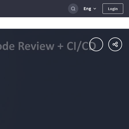
Eng
Login