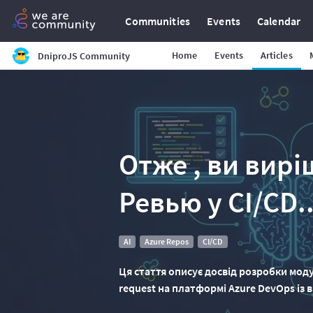
Communities
Events
Calendar
Home
Events
Articles
DniproJS Community
Отже , ви вир
Ревью у CI/CD..
AI
Azure Repos
CI/CD
Ця стаття описує досвід розробки мод
request на платформі Azure DevOps із