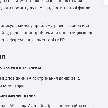
о і після змін, а також визначає, чи є файл
увати промпт для LLM і виділяти тестові файли
описує знайдену проблему: рівень серйозності,
 файлу, рядок, опис проблеми та пропозицію щодо
 для формування коментарів у PR.
ля
evOps та Azure OpenAI
з відповідними API: отримання даних з PR,
я коментарів.
авантаження даних
ьна API-лінка Azure DevOps, а не звичайна веб-