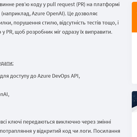
нне рев’ю коду у pull request (PR) на платформі
 (наприклад, Azure OpenAI). Це дозволяє
ки, порушення стилю, відсутність тестів тощо, і
у PR, щоб розробник міг одразу їх виправити.
дати:
 для доступу до Azure DevOps API,
nAI,
 всі ключі передаються виключно через змінні
потрапляння у відкритий код чи логи. Посилання