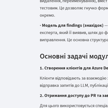
видалення, перейменування), вміст д
тестовим. Це дозволяє гнучко форм
окремо.
· Модель для findings (знахідок)
— 
експерта, який її виявив, шлях до
виправлення. Це основна структура
Основні задачі моду
1. Створення клієнтів для Azure D
Клієнти відповідають за взаємодію 
відправка запитів до LLM, публікаці
2. Отримання доступу до PR та з
Для цього використовується спеціал