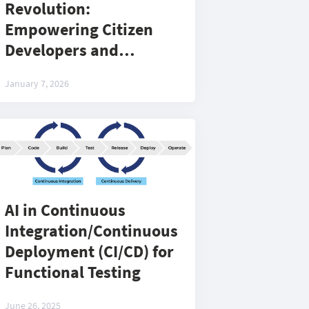
Revolution:
Empowering Citizen
Developers and
Augmenting
January 7, 2026
Professionals
AI in Continuous
Integration/Continuous
Deployment (CI/CD) for
Functional Testing
June 26, 2025