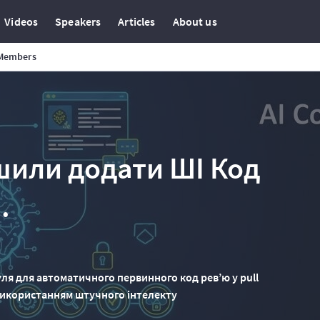
Videos
Speakers
Articles
About us
Members
ішили додати ШІ Код
.
уля для автоматичного первинного код рев’ю у pull
 використанням штучного інтелекту