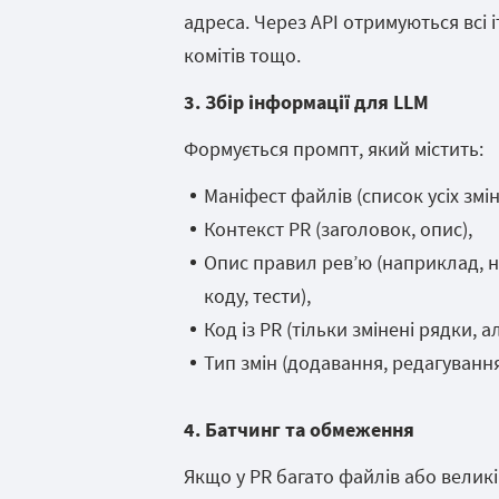
адреса. Через API отримуються всі і
комітів тощо.
3. Збір інформації для LLM
Формується промпт, який містить:
Маніфест файлів (список усіх змі
Контекст PR (заголовок, опис),
Опис правил рев’ю (наприклад, на
коду, тести),
Код із PR (тільки змінені рядки, 
Тип змін (додавання, редагуванн
4. Батчинг та обмеження
Якщо у PR багато файлів або великі