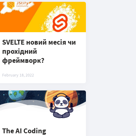
SVELTE новий месія чи
прохідний
фреймворк?
February 18, 2022
The AI Coding