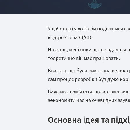
У цій статті я хотів би поділитися
код-рев’ю на CI/CD.
На жаль, мені поки що не вдалося п
теоретично він має працювати.
Вважаю, що була виконана велика ро
сам процес розробки був дуже кор
Важливо пам’ятати, що автоматичне
зекономити час на очевидних заува
Основна ідея та підх