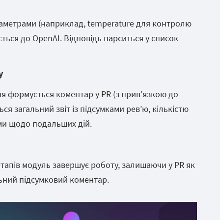
раметрами (наприклад, temperature для контролю
яється до OpenAI. Відповідь парситься у список
у
я формується коментар у PR (з прив’язкою до
ся загальний звіт із підсумками рев’ю, кількістю
ми щодо подальших дій.
етапів модуль завершує роботу, залишаючи у PR як
альний підсумковий коментар.