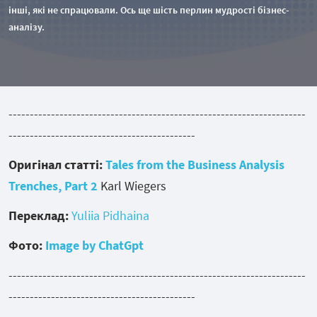
інші, які не спрацювали. Ось ще шість перлин мудрості бізнес-
аналізу.
----------------------------------------------------------------------
--------------------------------------------
Оригінал статті:
Tales from the Business Analysis
Trenches, Part 2
Karl Wiegers
Переклад:
Yuliia Pidhaina
Фото:
Image by ChatGpt
----------------------------------------------------------------------
--------------------------------------------