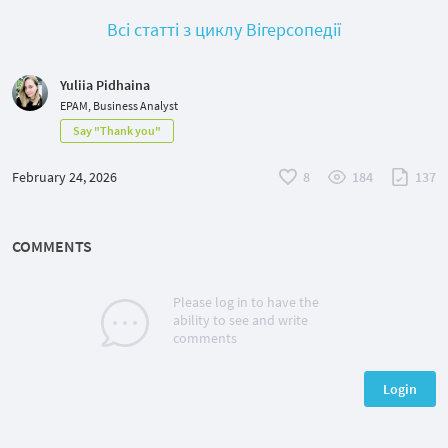
Всі статті з циклу Вігерсопедії
Yuliia Pidhaina
EPAM, Business Analyst
Say "Thank you"
February 24, 2026
8
184
137
COMMENTS
Please log in to have the
ability to see and write
comments
Login