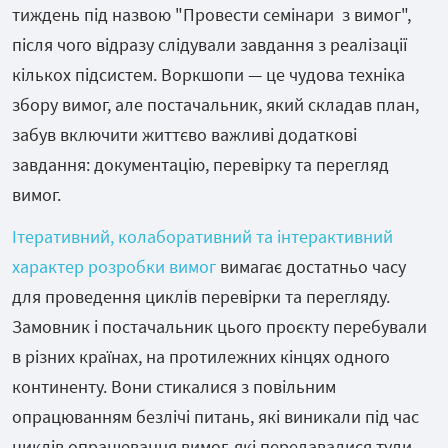
тиждень під назвою "Провести семінари з вимог",
після чого відразу слідували завдання з реалізації
кількох підсистем. Воркшопи — це чудова техніка
збору вимог, але постачальник, який складав план,
забув включити життєво важливі додаткові
завдання: документацію, перевірку та перегляд
вимог.
Ітеративний, колаборативний та інтерактивний
характер розробки вимог
вимагає достатньо часу
для проведення циклів перевірки та перегляду.
Замовник і постачальник цього проєкту перебували
в різних країнах, на протилежних кінцях одного
континенту. Вони стикалися з повільним
опрацюванням безлічі питань, які виникали під час
циклів опрацювання вимог, які передавалися туди-