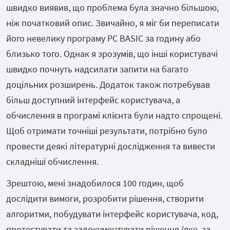
швидко виявив, що проблема була значно більшою,
ніж початковий опис. Звичайно, я міг би переписати
його невелику програму PC BASIC за годину або
близько того. Однак я зрозумів, що інші користувачі
швидко почнуть надсилати запити на багато
доцільних розширень. Додаток також потребував
більш доступний інтерфейс користувача, а
обчислення в програмі клієнта були надто спрощені.
Щоб отримати точніші результати, потрібно було
провести деякі літературні дослідження та вивести
складніші обчислення.
Зрештою, мені знадобилося 100 годин, щоб
дослідити вимоги, розробити рішення, створити
алгоритми, побудувати інтерфейс користувача, код,
протестувати та задокументувати рішення (яке, за